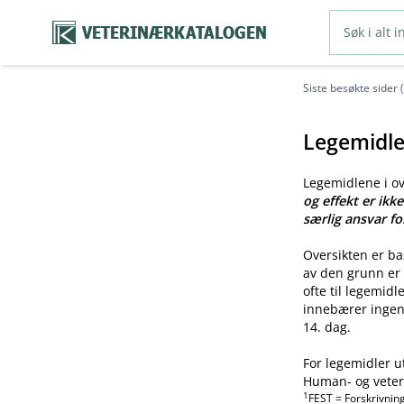
VETERINÆRKATALOGEN
Siste besøkte sider 
Legemidle
Legemidlene i o
og effekt er ikk
særlig ansvar fo
Oversikten er b
av den grunn er 
ofte til legemid
innebærer ingen 
14. dag.
For legemidler u
Human- og veteri
1
FEST = Forskrivnin