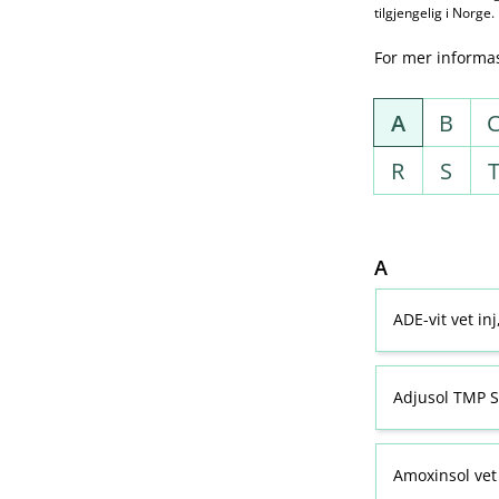
tilgjengelig i Norge.
For mer informa
A
B
R
S
A
ADE-vit vet in
Adjusol TMP S
Amoxinsol vet 