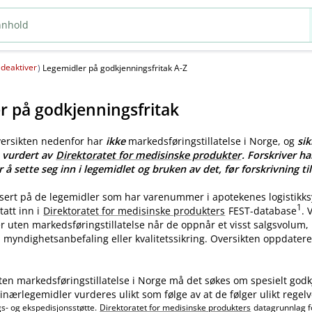
deaktiver
(
)
Legemidler på godkjenningsfritak A-Z
r på godkjenningsfritak
versikten nedenfor har
ikke
markedsføringstillatelse i Norge, og
sik
e vurdert av
Direktoratet for medisinske produkter
. Forskriver ha
r å sette seg inn i legemidlet og bruken av det, før forskrivning til
asert på de legemidler som har varenummer i apotekenes logistikk
1
tatt inn i
Direktoratet for medisinske produkters
FEST-database
.
ler uten markedsføringstillatelse når de oppnår et visst salgsvolum
myndighetsanbefaling eller kvalitetssikring. Oversikten oppdatere
ten markedsføringstillatelse i Norge må det søkes om spesielt godk
nærlegemidler vurderes ulikt som følge av at de følger ulikt regelv
gs- og ekspedisjonsstøtte.
Direktoratet for medisinske produkters
datagrunnlag f