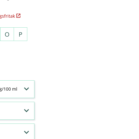
sfritak
O
P
 g/100 ml