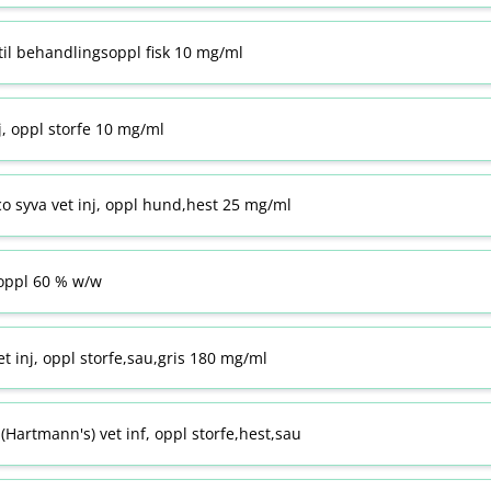
til behandlingsoppl fisk 10 mg/ml
j, oppl storfe 10 mg/ml
co syva vet inj, oppl hund,hest 25 mg/ml
ppl 60 % w​/​w
t inj, oppl storfe,sau,gris 180 mg/ml
Hartmann's) vet inf, oppl storfe,hest,sau