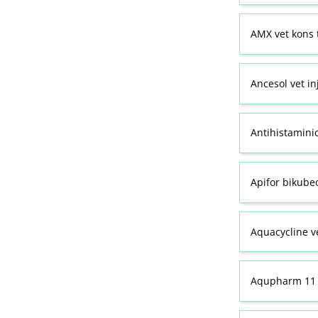
AMX vet kons 
Ancesol vet in
Antihistamini
Apifor bikubeo
Aquacycline ve
Aqupharm 11 (