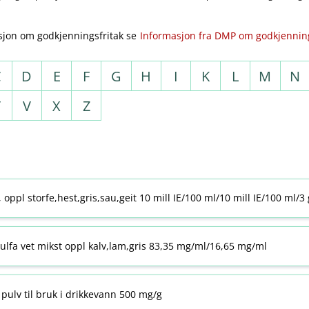
sjon om godkjenningsfritak se
Informasjon fra DMP om godkjenning
C
D
E
F
G
H
I
K
L
M
N
T
V
X
Z
j, oppl storfe,hest,gris,sau,geit 10 mill IE/100 ml/10 mill IE/100 ml/3
ulfa vet mikst oppl kalv,lam,gris 83,35 mg/ml/16,65 mg/ml
pulv til bruk i drikkevann 500 mg/g