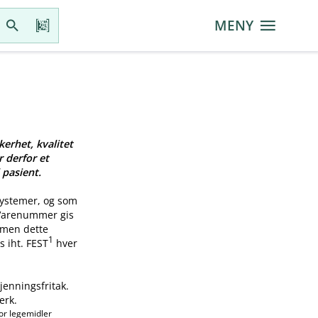
MENY
kerhet, kvalitet
r derfor et
 pasient.
systemer, og som
 Varenummer gis
, men dette
1
s iht. FEST
hver
jenningsfritak.
erk.
or legemidler