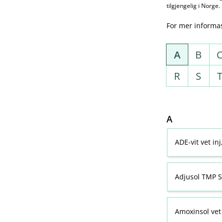
tilgjengelig i Norge.
For mer informa
A
B
R
S
A
ADE-vit vet in
Adjusol TMP S
Amoxinsol vet 