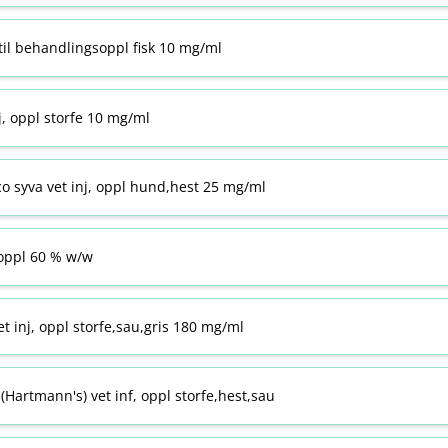
til behandlingsoppl fisk 10 mg/ml
j, oppl storfe 10 mg/ml
co syva vet inj, oppl hund,hest 25 mg/ml
ppl 60 % w​/​w
t inj, oppl storfe,sau,gris 180 mg/ml
Hartmann's) vet inf, oppl storfe,hest,sau