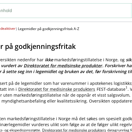
deaktiver
(
)
Legemidler på godkjenningsfritak A-Z
r på godkjenningsfritak
versikten nedenfor har
ikke
markedsføringstillatelse i Norge, og
sik
e vurdert av
Direktoratet for medisinske produkter
. Forskriver ha
r å sette seg inn i legemidlet og bruken av det, før forskrivning til
asert på de legemidler som har varenummer i apotekenes logistikk
1
tatt inn i
Direktoratet for medisinske produkters
FEST-database
.
ler uten markedsføringstillatelse når de oppnår et visst salgsvolum
myndighetsanbefaling eller kvalitetssikring. Oversikten oppdatere
ten markedsføringstillatelse i Norge må det søkes om spesielt godk
nærlegemidler vurderes ulikt som følge av at de følger ulikt regelv
gs- og ekspedisjonsstøtte.
Direktoratet for medisinske produkters
datagrunnlag f