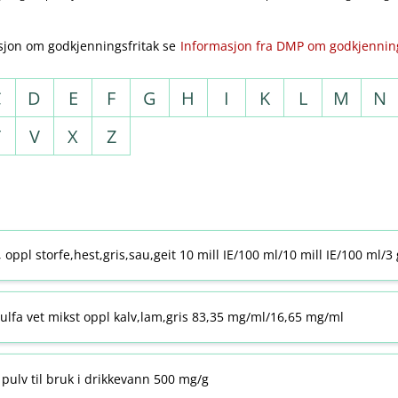
sjon om godkjenningsfritak se
Informasjon fra DMP om godkjenning
C
D
E
F
G
H
I
K
L
M
N
T
V
X
Z
j, oppl storfe,hest,gris,sau,geit 10 mill IE/100 ml/10 mill IE/100 ml/3
ulfa vet mikst oppl kalv,lam,gris 83,35 mg/ml/16,65 mg/ml
pulv til bruk i drikkevann 500 mg/g