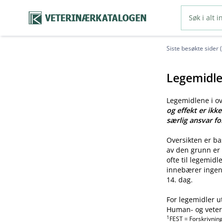
VETERINÆRKATALOGEN
Siste besøkte sider 
Legemidle
Legemidlene i o
og effekt er ikk
særlig ansvar fo
Oversikten er b
av den grunn er 
ofte til legemid
innebærer ingen 
14. dag.
For legemidler u
Human- og veteri
1
FEST = Forskrivnin