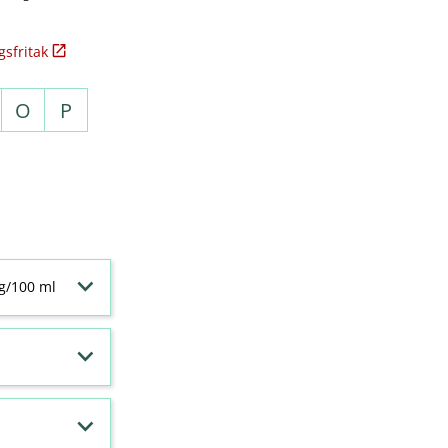
sfritak
O
P
 g/100 ml