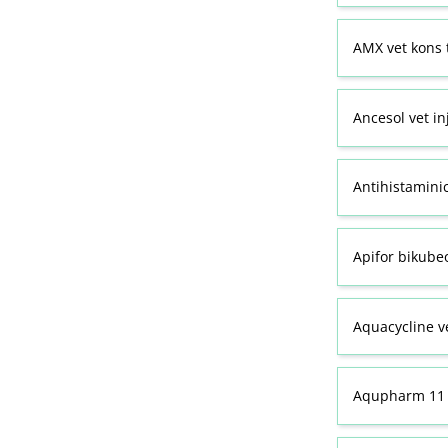
AMX vet kons 
Ancesol vet in
Antihistamini
Apifor bikubeo
Aquacycline ve
Aqupharm 11 (