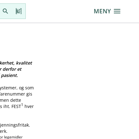
MENY
kerhet, kvalitet
r derfor et
 pasient.
systemer, og som
 Varenummer gis
, men dette
1
s iht. FEST
hver
jenningsfritak.
erk.
or legemidler