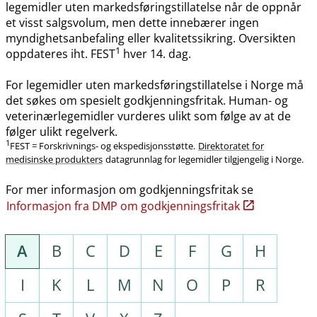
legemidler uten markedsføringstillatelse når de oppnår
et visst salgsvolum, men dette innebærer ingen
myndighetsanbefaling eller kvalitetssikring. Oversikten
1
oppdateres iht. FEST
hver 14. dag.
For legemidler uten markedsføringstillatelse i Norge må
det søkes om spesielt godkjenningsfritak. Human- og
veterinærlegemidler vurderes ulikt som følge av at de
følger ulikt regelverk.
1
FEST = Forskrivnings- og ekspedisjonsstøtte.
Direktoratet for
medisinske produkters
datagrunnlag for legemidler tilgjengelig i Norge.
For mer informasjon om godkjenningsfritak se
Informasjon fra DMP om godkjenningsfritak
A
B
C
D
E
F
G
H
I
K
L
M
N
O
P
R