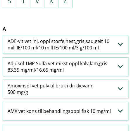
S
T
V
X
Z
A
ADE-vit vet inj, oppl storfe,hest,gris,sau,geit 10
mill IE/100 ml/10 mill IE/100 ml/3 g/100 ml
Adjusol TMP Sulfa vet mikst oppl kalv,lam,gris
83,35 mg/ml/16,65 mg/ml
Amoxinsol vet pulv til bruk i drikkevann
500 mg/g
AMX vet kons til behandlingsoppl fisk 10 mg/ml