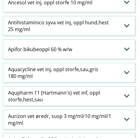
Ancesol vet inj, oppl storfe 10 mg/ml
Antihistaminico syva vet inj, oppl hund,hest
25 mg/ml
Apifor bikubeoppl 60 % w​/​w
Aquacycline vet inj, oppl storfe,sau,gris
180 mg/ml
Aqupharm 11 (Hartmann's) vet inf, oppl
storfe,hest,sau
Aurizon vet øredr, susp 3 mg/ml/10 mg/ml/1
mg/ml