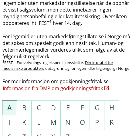
legemidler uten markedsføringstillatelse når de oppnår
et visst salgsvolum, men dette innebærer ingen
myndighetsanbefaling eller kvalitetssikring. Oversikten
1
oppdateres iht. FEST
hver 14. dag.
For legemidler uten markedsføringstillatelse i Norge må
det søkes om spesielt godkjenningsfritak. Human- og
veterinærlegemidler vurderes ulikt som følge av at de
følger ulikt regelverk.
1
FEST = Forskrivnings- og ekspedisjonsstøtte.
Direktoratet for
medisinske produkters
datagrunnlag for legemidler tilgjengelig i Norge.
For mer informasjon om godkjenningsfritak se
Informasjon fra DMP om godkjenningsfritak
A
B
C
D
E
F
G
H
I
K
L
M
N
O
P
R