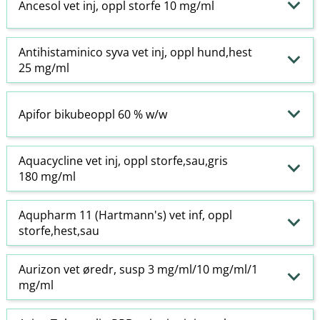
Ancesol vet inj, oppl storfe 10 mg/ml
Antihistaminico syva vet inj, oppl hund,hest
25 mg/ml
Apifor bikubeoppl 60 % w​/​w
Aquacycline vet inj, oppl storfe,sau,gris
180 mg/ml
Aqupharm 11 (Hartmann's) vet inf, oppl
storfe,hest,sau
Aurizon vet øredr, susp 3 mg/ml/10 mg/ml/1
mg/ml