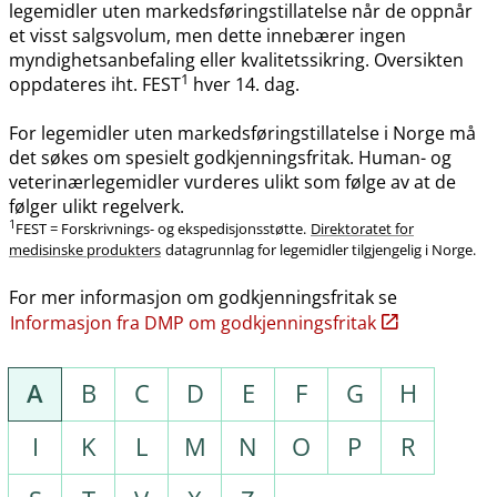
legemidler uten markedsføringstillatelse når de oppnår
et visst salgsvolum, men dette innebærer ingen
myndighetsanbefaling eller kvalitetssikring. Oversikten
1
oppdateres iht. FEST
hver 14. dag.
For legemidler uten markedsføringstillatelse i Norge må
det søkes om spesielt godkjenningsfritak. Human- og
veterinærlegemidler vurderes ulikt som følge av at de
følger ulikt regelverk.
1
FEST = Forskrivnings- og ekspedisjonsstøtte.
Direktoratet for
medisinske produkters
datagrunnlag for legemidler tilgjengelig i Norge.
For mer informasjon om godkjenningsfritak se
Informasjon fra DMP om godkjenningsfritak
A
B
C
D
E
F
G
H
I
K
L
M
N
O
P
R