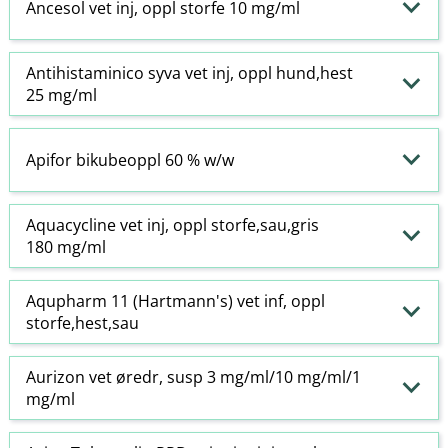
Ancesol vet inj, oppl storfe 10 mg/ml
Antihistaminico syva vet inj, oppl hund,hest
25 mg/ml
Apifor bikubeoppl 60 % w​/​w
Aquacycline vet inj, oppl storfe,sau,gris
180 mg/ml
Aqupharm 11 (Hartmann's) vet inf, oppl
storfe,hest,sau
Aurizon vet øredr, susp 3 mg/ml/10 mg/ml/1
mg/ml