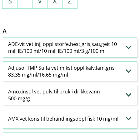
S
T
V
X
Z
A
ADE-vit vet inj, oppl storfe,hest,gris,sau,geit 10
mill IE/100 ml/10 mill IE/100 ml/3 g/100 ml
Adjusol TMP Sulfa vet mikst oppl kalv,lam,gris
83,35 mg/ml/16,65 mg/ml
Amoxinsol vet pulv til bruk i drikkevann
500 mg/g
AMX vet kons til behandlingsoppl fisk 10 mg/ml