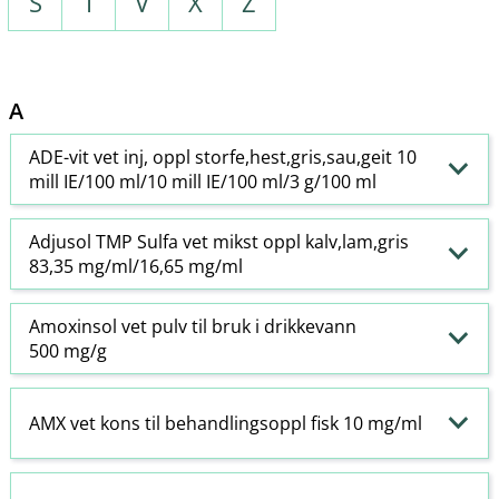
S
T
V
X
Z
A
ADE-vit vet inj, oppl storfe,hest,gris,sau,geit 10
mill IE/100 ml/10 mill IE/100 ml/3 g/100 ml
Adjusol TMP Sulfa vet mikst oppl kalv,lam,gris
83,35 mg/ml/16,65 mg/ml
Amoxinsol vet pulv til bruk i drikkevann
500 mg/g
AMX vet kons til behandlingsoppl fisk 10 mg/ml