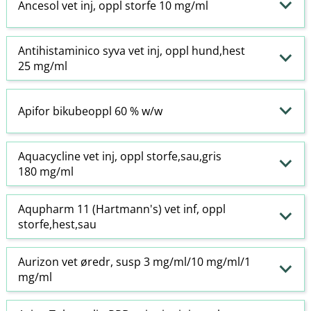
Ancesol vet inj, oppl storfe 10 mg/ml
Antihistaminico syva vet inj, oppl hund,hest
25 mg/ml
Apifor bikubeoppl 60 % w​/​w
Aquacycline vet inj, oppl storfe,sau,gris
180 mg/ml
Aqupharm 11 (Hartmann's) vet inf, oppl
storfe,hest,sau
Aurizon vet øredr, susp 3 mg/ml/10 mg/ml/1
mg/ml