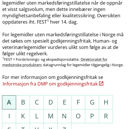
legemidler uten markedsføringstillatelse når de oppnår
et visst salgsvolum, men dette innebærer ingen
myndighetsanbefaling eller kvalitetssikring. Oversikten
1
oppdateres iht. FEST
hver 14. dag.
For legemidler uten markedsføringstillatelse i Norge må
det søkes om spesielt godkjenningsfritak. Human- og
veterinærlegemidler vurderes ulikt som følge av at de
følger ulikt regelverk.
1
FEST = Forskrivnings- og ekspedisjonsstøtte.
Direktoratet for
medisinske produkters
datagrunnlag for legemidler tilgjengelig i Norge.
For mer informasjon om godkjenningsfritak se
Informasjon fra DMP om godkjenningsfritak
A
B
C
D
E
F
G
H
I
K
L
M
N
O
P
R