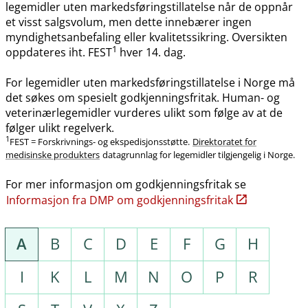
legemidler uten markedsføringstillatelse når de oppnår
et visst salgsvolum, men dette innebærer ingen
myndighetsanbefaling eller kvalitetssikring. Oversikten
1
oppdateres iht. FEST
hver 14. dag.
For legemidler uten markedsføringstillatelse i Norge må
det søkes om spesielt godkjenningsfritak. Human- og
veterinærlegemidler vurderes ulikt som følge av at de
følger ulikt regelverk.
1
FEST = Forskrivnings- og ekspedisjonsstøtte.
Direktoratet for
medisinske produkters
datagrunnlag for legemidler tilgjengelig i Norge.
For mer informasjon om godkjenningsfritak se
Informasjon fra DMP om godkjenningsfritak
A
B
C
D
E
F
G
H
I
K
L
M
N
O
P
R