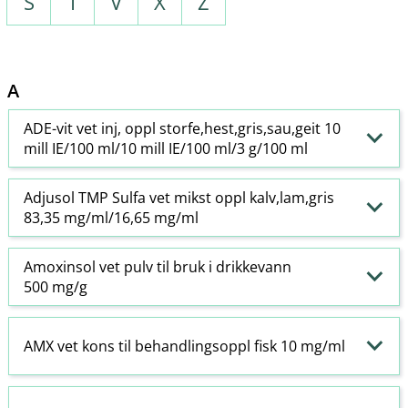
S
T
V
X
Z
A
ADE-vit vet inj, oppl storfe,hest,gris,sau,geit 10
mill IE/100 ml/10 mill IE/100 ml/3 g/100 ml
Adjusol TMP Sulfa vet mikst oppl kalv,lam,gris
83,35 mg/ml/16,65 mg/ml
Amoxinsol vet pulv til bruk i drikkevann
500 mg/g
AMX vet kons til behandlingsoppl fisk 10 mg/ml