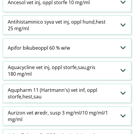
Ancesol vet inj, oppl storfe 10 mg/ml
Antihistaminico syva vet inj, oppl hund,hest
25 mg/ml
Apifor bikubeoppl 60 % w​/​w
Aquacycline vet inj, oppl storfe,sau,gris
180 mg/ml
Aqupharm 11 (Hartmann's) vet inf, oppl
storfe,hest,sau
Aurizon vet øredr, susp 3 mg/ml/10 mg/ml/1
mg/ml