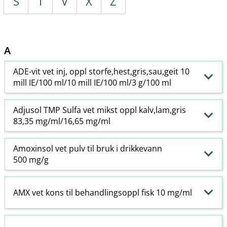
S
T
V
X
Z
A
ADE-vit vet inj, oppl storfe,hest,gris,sau,geit 10
mill IE/100 ml/10 mill IE/100 ml/3 g/100 ml
Adjusol TMP Sulfa vet mikst oppl kalv,lam,gris
83,35 mg/ml/16,65 mg/ml
Amoxinsol vet pulv til bruk i drikkevann
500 mg/g
AMX vet kons til behandlingsoppl fisk 10 mg/ml