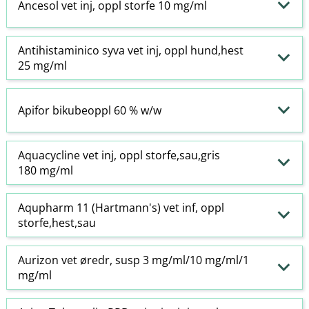
Ancesol vet inj, oppl storfe 10 mg/ml
Antihistaminico syva vet inj, oppl hund,hest
25 mg/ml
Apifor bikubeoppl 60 % w​/​w
Aquacycline vet inj, oppl storfe,sau,gris
180 mg/ml
Aqupharm 11 (Hartmann's) vet inf, oppl
storfe,hest,sau
Aurizon vet øredr, susp 3 mg/ml/10 mg/ml/1
mg/ml