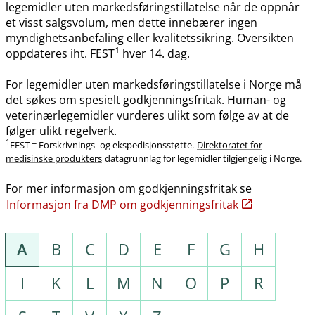
legemidler uten markedsføringstillatelse når de oppnår
et visst salgsvolum, men dette innebærer ingen
myndighetsanbefaling eller kvalitetssikring. Oversikten
1
oppdateres iht. FEST
hver 14. dag.
For legemidler uten markedsføringstillatelse i Norge må
det søkes om spesielt godkjenningsfritak. Human- og
veterinærlegemidler vurderes ulikt som følge av at de
følger ulikt regelverk.
1
FEST = Forskrivnings- og ekspedisjonsstøtte.
Direktoratet for
medisinske produkters
datagrunnlag for legemidler tilgjengelig i Norge.
For mer informasjon om godkjenningsfritak se
Informasjon fra DMP om godkjenningsfritak
A
B
C
D
E
F
G
H
I
K
L
M
N
O
P
R