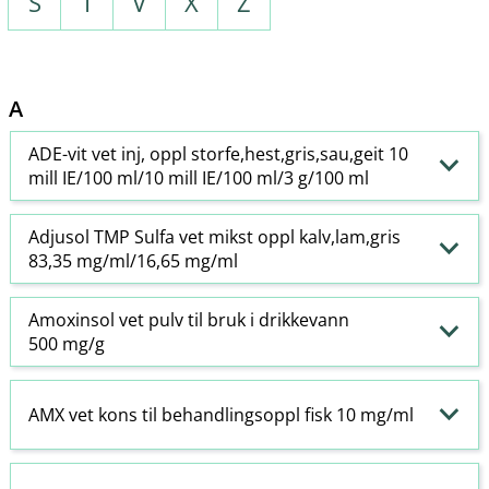
S
T
V
X
Z
A
ADE-vit vet inj, oppl storfe,hest,gris,sau,geit 10
mill IE/100 ml/10 mill IE/100 ml/3 g/100 ml
Adjusol TMP Sulfa vet mikst oppl kalv,lam,gris
83,35 mg/ml/16,65 mg/ml
Amoxinsol vet pulv til bruk i drikkevann
500 mg/g
AMX vet kons til behandlingsoppl fisk 10 mg/ml