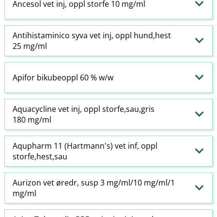
Ancesol vet inj, oppl storfe 10 mg/ml
Antihistaminico syva vet inj, oppl hund,hest
25 mg/ml
Apifor bikubeoppl 60 % w​/​w
Aquacycline vet inj, oppl storfe,sau,gris
180 mg/ml
Aqupharm 11 (Hartmann's) vet inf, oppl
storfe,hest,sau
Aurizon vet øredr, susp 3 mg/ml/10 mg/ml/1
mg/ml