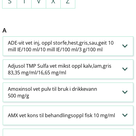
S
T
V
X
Z
A
ADE-vit vet inj, oppl storfe,hest,gris,sau,geit 10
mill IE/100 ml/10 mill IE/100 ml/3 g/100 ml
Adjusol TMP Sulfa vet mikst oppl kalv,lam,gris
83,35 mg/ml/16,65 mg/ml
Amoxinsol vet pulv til bruk i drikkevann
500 mg/g
AMX vet kons til behandlingsoppl fisk 10 mg/ml