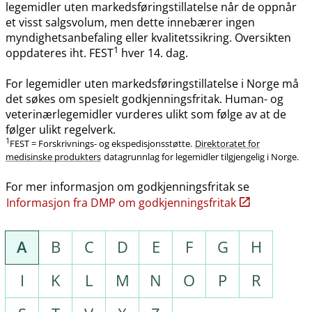
legemidler uten markedsføringstillatelse når de oppnår
et visst salgsvolum, men dette innebærer ingen
myndighetsanbefaling eller kvalitetssikring. Oversikten
1
oppdateres iht. FEST
hver 14. dag.
For legemidler uten markedsføringstillatelse i Norge må
det søkes om spesielt godkjenningsfritak. Human- og
veterinærlegemidler vurderes ulikt som følge av at de
følger ulikt regelverk.
1
FEST = Forskrivnings- og ekspedisjonsstøtte.
Direktoratet for
medisinske produkters
datagrunnlag for legemidler tilgjengelig i Norge.
For mer informasjon om godkjenningsfritak se
Informasjon fra DMP om godkjenningsfritak
A
B
C
D
E
F
G
H
I
K
L
M
N
O
P
R