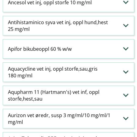
Ancesol vet inj, oppl storfe 10 mg/ml
Antihistaminico syva vet inj, oppl hund,hest
25 mg/ml
Apifor bikubeoppl 60 % w​/​w
Aquacycline vet inj, oppl storfe,sau,gris
180 mg/ml
Aqupharm 11 (Hartmann's) vet inf, oppl
storfe,hest,sau
Aurizon vet øredr, susp 3 mg/ml/10 mg/ml/1
mg/ml