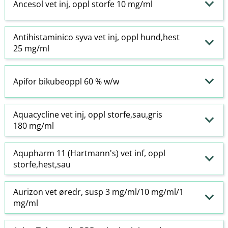
Ancesol vet inj, oppl storfe 10 mg/ml
Antihistaminico syva vet inj, oppl hund,hest
25 mg/ml
Apifor bikubeoppl 60 % w​/​w
Aquacycline vet inj, oppl storfe,sau,gris
180 mg/ml
Aqupharm 11 (Hartmann's) vet inf, oppl
storfe,hest,sau
Aurizon vet øredr, susp 3 mg/ml/10 mg/ml/1
mg/ml