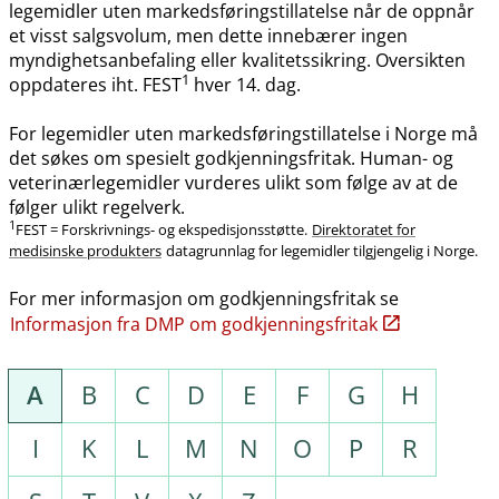
legemidler uten markedsføringstillatelse når de oppnår
et visst salgsvolum, men dette innebærer ingen
myndighetsanbefaling eller kvalitetssikring. Oversikten
1
oppdateres iht. FEST
hver 14. dag.
For legemidler uten markedsføringstillatelse i Norge må
det søkes om spesielt godkjenningsfritak. Human- og
veterinærlegemidler vurderes ulikt som følge av at de
følger ulikt regelverk.
1
FEST = Forskrivnings- og ekspedisjonsstøtte.
Direktoratet for
medisinske produkters
datagrunnlag for legemidler tilgjengelig i Norge.
For mer informasjon om godkjenningsfritak se
Informasjon fra DMP om godkjenningsfritak
A
B
C
D
E
F
G
H
I
K
L
M
N
O
P
R