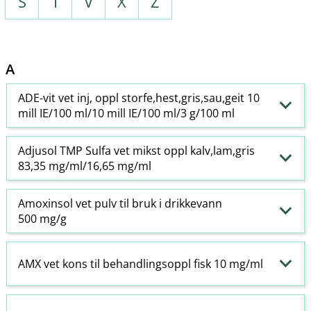
S
T
V
X
Z
A
ADE-vit vet inj, oppl storfe,hest,gris,sau,geit 10
mill IE/100 ml/10 mill IE/100 ml/3 g/100 ml
Adjusol TMP Sulfa vet mikst oppl kalv,lam,gris
83,35 mg/ml/16,65 mg/ml
Amoxinsol vet pulv til bruk i drikkevann
500 mg/g
AMX vet kons til behandlingsoppl fisk 10 mg/ml