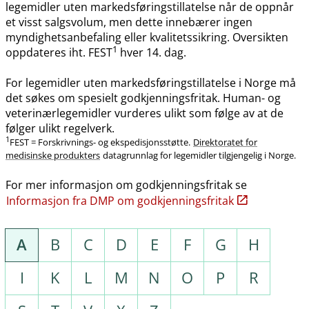
legemidler uten markedsføringstillatelse når de oppnår
et visst salgsvolum, men dette innebærer ingen
myndighetsanbefaling eller kvalitetssikring. Oversikten
1
oppdateres iht. FEST
hver 14. dag.
For legemidler uten markedsføringstillatelse i Norge må
det søkes om spesielt godkjenningsfritak. Human- og
veterinærlegemidler vurderes ulikt som følge av at de
følger ulikt regelverk.
1
FEST = Forskrivnings- og ekspedisjonsstøtte.
Direktoratet for
medisinske produkters
datagrunnlag for legemidler tilgjengelig i Norge.
For mer informasjon om godkjenningsfritak se
Informasjon fra DMP om godkjenningsfritak
A
B
C
D
E
F
G
H
I
K
L
M
N
O
P
R