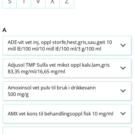
S
T
V
X
Z
A
ADE-vit vet inj, oppl storfe,hest,gris,sau,geit 10
mill IE/100 ml/10 mill IE/100 ml/3 g/100 ml
Adjusol TMP Sulfa vet mikst oppl kalv,lam,gris
83,35 mg/ml/16,65 mg/ml
Amoxinsol vet pulv til bruk i drikkevann
500 mg/g
AMX vet kons til behandlingsoppl fisk 10 mg/ml