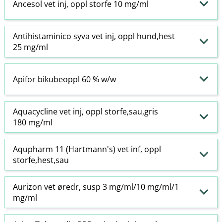
Ancesol vet inj, oppl storfe 10 mg/ml
Antihistaminico syva vet inj, oppl hund,hest
25 mg/ml
Apifor bikubeoppl 60 % w​/​w
Aquacycline vet inj, oppl storfe,sau,gris
180 mg/ml
Aqupharm 11 (Hartmann's) vet inf, oppl
storfe,hest,sau
Aurizon vet øredr, susp 3 mg/ml/10 mg/ml/1
mg/ml