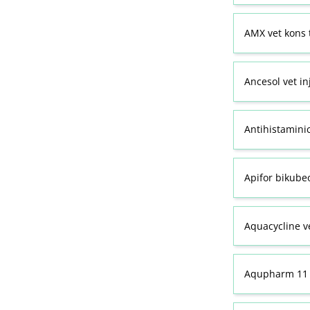
AMX vet kons 
Ancesol vet in
Antihistamini
Apifor bikubeo
Aquacycline ve
Aqupharm 11 (