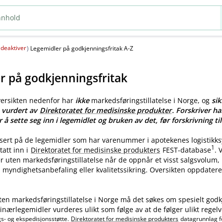
deaktiver
(
)
Legemidler på godkjenningsfritak A-Z
r på godkjenningsfritak
versikten nedenfor har
ikke
markedsføringstillatelse i Norge, og
sik
e vurdert av
Direktoratet for medisinske produkter
. Forskriver ha
r å sette seg inn i legemidlet og bruken av det, før forskrivning til
asert på de legemidler som har varenummer i apotekenes logistikk
1
tatt inn i
Direktoratet for medisinske produkters
FEST-database
.
ler uten markedsføringstillatelse når de oppnår et visst salgsvolum
myndighetsanbefaling eller kvalitetssikring. Oversikten oppdatere
ten markedsføringstillatelse i Norge må det søkes om spesielt godk
nærlegemidler vurderes ulikt som følge av at de følger ulikt regelv
gs- og ekspedisjonsstøtte.
Direktoratet for medisinske produkters
datagrunnlag f