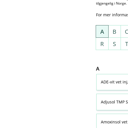
tilgjengelig i Norge.
For mer informa
A
B
R
S
A
ADE-vit vet in
Adjusol TMP S
Amoxinsol vet 