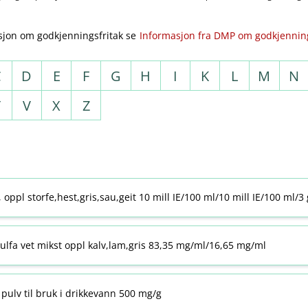
sjon om godkjenningsfritak se
Informasjon fra DMP om godkjenning
C
D
E
F
G
H
I
K
L
M
N
T
V
X
Z
j, oppl storfe,hest,gris,sau,geit 10 mill IE/100 ml/10 mill IE/100 ml/3
ulfa vet mikst oppl kalv,lam,gris 83,35 mg/ml/16,65 mg/ml
pulv til bruk i drikkevann 500 mg/g