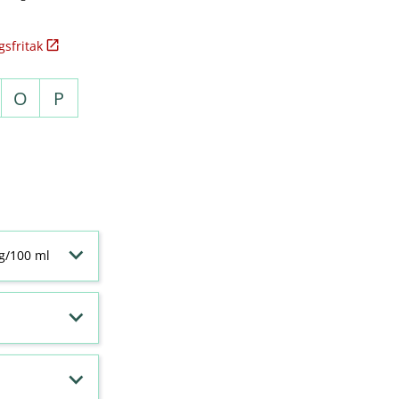
sfritak
O
P
 g/100 ml