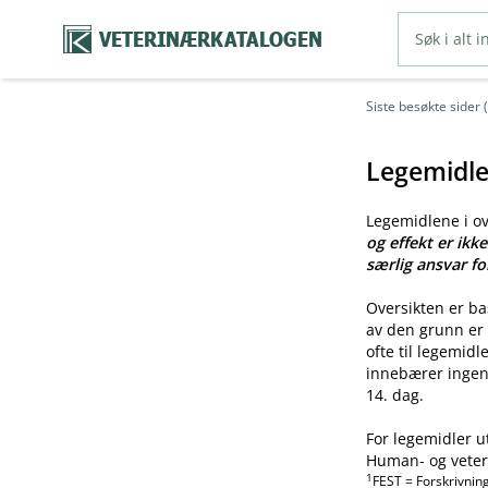
VETERINÆRKATALOGEN
Siste besøkte sider 
Legemidle
Legemidlene i o
og effekt er ikk
særlig ansvar fo
Oversikten er b
av den grunn er 
ofte til legemid
innebærer ingen 
14. dag.
For legemidler u
Human- og veteri
1
FEST = Forskrivnin