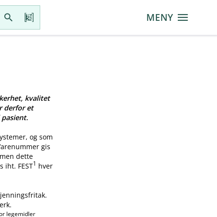
MENY
kerhet, kvalitet
r derfor et
 pasient.
systemer, og som
 Varenummer gis
, men dette
1
s iht. FEST
hver
jenningsfritak.
erk.
or legemidler