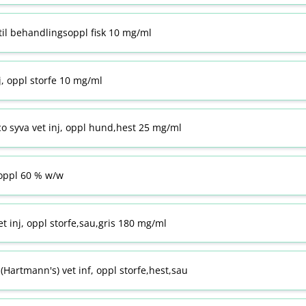
til behandlingsoppl fisk 10 mg/ml
j, oppl storfe 10 mg/ml
co syva vet inj, oppl hund,hest 25 mg/ml
ppl 60 % w​/​w
t inj, oppl storfe,sau,gris 180 mg/ml
Hartmann's) vet inf, oppl storfe,hest,sau