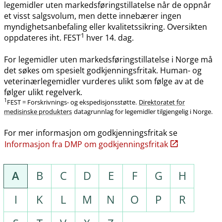
legemidler uten markedsføringstillatelse når de oppnår
et visst salgsvolum, men dette innebærer ingen
myndighetsanbefaling eller kvalitetssikring. Oversikten
1
oppdateres iht. FEST
hver 14. dag.
For legemidler uten markedsføringstillatelse i Norge må
det søkes om spesielt godkjenningsfritak. Human- og
veterinærlegemidler vurderes ulikt som følge av at de
følger ulikt regelverk.
1
FEST = Forskrivnings- og ekspedisjonsstøtte.
Direktoratet for
medisinske produkters
datagrunnlag for legemidler tilgjengelig i Norge.
For mer informasjon om godkjenningsfritak se
Informasjon fra DMP om godkjenningsfritak
A
B
C
D
E
F
G
H
I
K
L
M
N
O
P
R