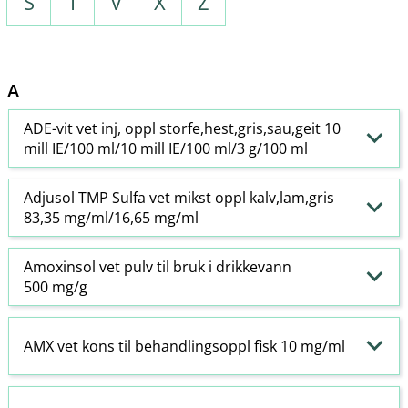
S
T
V
X
Z
A
ADE-vit vet inj, oppl storfe,hest,gris,sau,geit 10
mill IE/100 ml/10 mill IE/100 ml/3 g/100 ml
Adjusol TMP Sulfa vet mikst oppl kalv,lam,gris
83,35 mg/ml/16,65 mg/ml
Amoxinsol vet pulv til bruk i drikkevann
500 mg/g
AMX vet kons til behandlingsoppl fisk 10 mg/ml