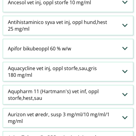
Ancesol vet inj, oppl storfe 10 mg/ml
Antihistaminico syva vet inj, oppl hund,hest
25 mg/ml
Apifor bikubeoppl 60 % w​/​w
Aquacycline vet inj, oppl storfe,sau,gris
180 mg/ml
Aqupharm 11 (Hartmann's) vet inf, oppl
storfe,hest,sau
Aurizon vet øredr, susp 3 mg/ml/10 mg/ml/1
mg/ml