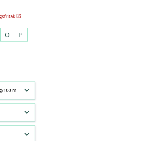
sfritak
O
P
 g/100 ml