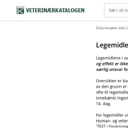
VETERINÆRKATALOGEN
Siste besøkte sider 
Legemidle
Legemidlene i o
og effekt er ikk
særlig ansvar fo
Oversikten er b
av den grunn er 
ofte til legemid
innebærer ingen 
14. dag.
For legemidler u
Human- og veteri
1
FEST = Forskrivnin