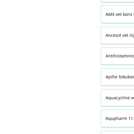
AMX vet kons 
Ancesol vet in
Antihistamini
Apifor bikubeo
Aquacycline ve
Aqupharm 11 (