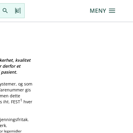
MENY
kerhet, kvalitet
r derfor et
 pasient.
systemer, og som
 Varenummer gis
, men dette
1
s iht. FEST
hver
jenningsfritak.
erk.
or legemidler