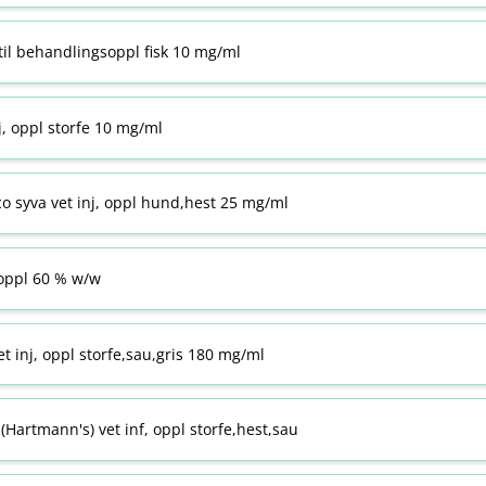
til behandlingsoppl fisk 10 mg/ml
j, oppl storfe 10 mg/ml
co syva vet inj, oppl hund,hest 25 mg/ml
ppl 60 % w​/​w
t inj, oppl storfe,sau,gris 180 mg/ml
Hartmann's) vet inf, oppl storfe,hest,sau