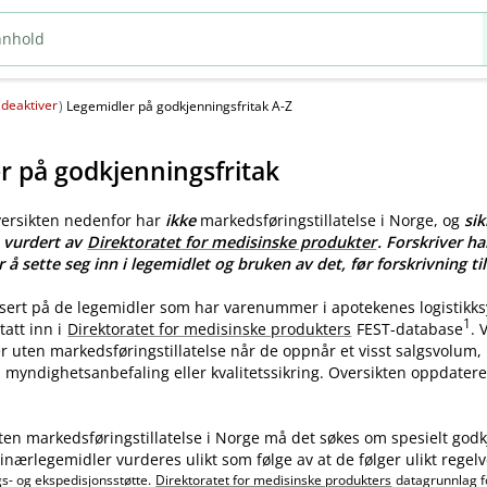
deaktiver
(
)
Legemidler på godkjenningsfritak A-Z
r på godkjenningsfritak
versikten nedenfor har
ikke
markedsføringstillatelse i Norge, og
sik
e vurdert av
Direktoratet for medisinske produkter
. Forskriver ha
r å sette seg inn i legemidlet og bruken av det, før forskrivning til
asert på de legemidler som har varenummer i apotekenes logistikk
1
tatt inn i
Direktoratet for medisinske produkters
FEST-database
.
ler uten markedsføringstillatelse når de oppnår et visst salgsvolum
myndighetsanbefaling eller kvalitetssikring. Oversikten oppdatere
ten markedsføringstillatelse i Norge må det søkes om spesielt godk
nærlegemidler vurderes ulikt som følge av at de følger ulikt regelv
gs- og ekspedisjonsstøtte.
Direktoratet for medisinske produkters
datagrunnlag f