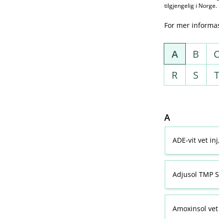
tilgjengelig i Norge.
For mer informa
A
B
R
S
A
ADE-vit vet in
Adjusol TMP S
Amoxinsol vet 