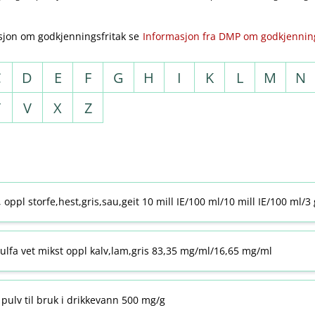
sjon om godkjenningsfritak se
Informasjon fra DMP om godkjenning
C
D
E
F
G
H
I
K
L
M
N
T
V
X
Z
j, oppl storfe,hest,gris,sau,geit 10 mill IE/100 ml/10 mill IE/100 ml/3
ulfa vet mikst oppl kalv,lam,gris 83,35 mg/ml/16,65 mg/ml
pulv til bruk i drikkevann 500 mg/g