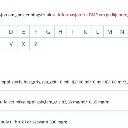
sjon om godkjenningsfritak se
Informasjon fra DMP om godkjenning
C
D
E
F
G
H
I
K
L
M
N
T
V
X
Z
j, oppl storfe,hest,gris,sau,geit 10 mill IE/100 ml/10 mill IE/100 ml/3
ulfa vet mikst oppl kalv,lam,gris 83,35 mg/ml/16,65 mg/ml
pulv til bruk i drikkevann 500 mg/g