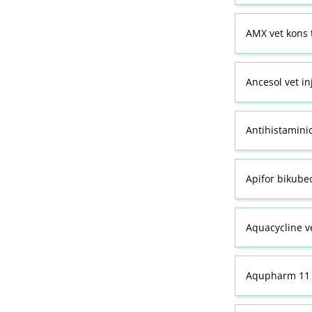
AMX vet kons 
Ancesol vet in
Antihistamini
Apifor bikubeo
Aquacycline ve
Aqupharm 11 (