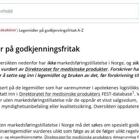
deaktiver
(
)
Legemidler på godkjenningsfritak A-Z
r på godkjenningsfritak
versikten nedenfor har
ikke
markedsføringstillatelse i Norge, og
sik
e vurdert av
Direktoratet for medisinske produkter
. Forskriver ha
r å sette seg inn i legemidlet og bruken av det, før forskrivning til
asert på de legemidler som har varenummer i apotekenes logistikk
1
tatt inn i
Direktoratet for medisinske produkters
FEST-database
.
ler uten markedsføringstillatelse når de oppnår et visst salgsvolum
myndighetsanbefaling eller kvalitetssikring. Oversikten oppdatere
ten markedsføringstillatelse i Norge må det søkes om spesielt godk
nærlegemidler vurderes ulikt som følge av at de følger ulikt regelv
gs- og ekspedisjonsstøtte.
Direktoratet for medisinske produkters
datagrunnlag f