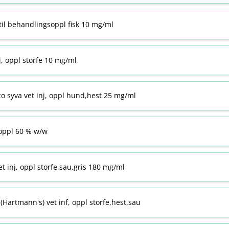
til behandlingsoppl fisk 10 mg/ml
j, oppl storfe 10 mg/ml
co syva vet inj, oppl hund,hest 25 mg/ml
ppl 60 % w​/​w
t inj, oppl storfe,sau,gris 180 mg/ml
Hartmann's) vet inf, oppl storfe,hest,sau