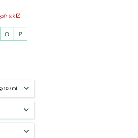
sfritak
O
P
 g/100 ml