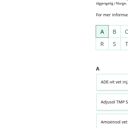
tilgjengelig i Norge.
For mer informa
A
B
R
S
A
ADE-vit vet in
Adjusol TMP S
Amoxinsol vet 