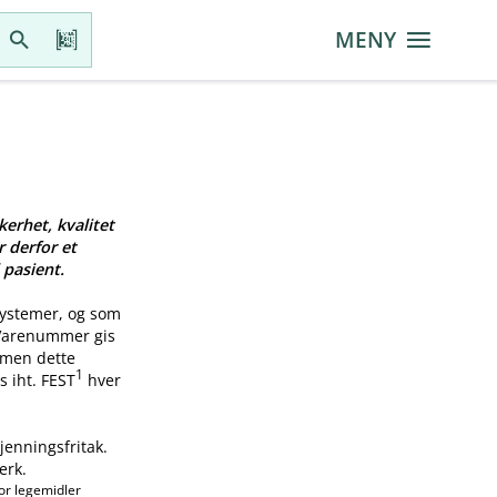
MENY
kerhet, kvalitet
r derfor et
 pasient.
systemer, og som
 Varenummer gis
, men dette
1
s iht. FEST
hver
jenningsfritak.
erk.
or legemidler