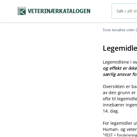
VETERINÆRKATALOGEN
Siste besøkte sider 
Legemidle
Legemidlene i o
og effekt er ikk
særlig ansvar fo
Oversikten er b
av den grunn er 
ofte til legemid
innebærer ingen 
14. dag.
For legemidler u
Human- og veteri
1
FEST = Forskrivnin