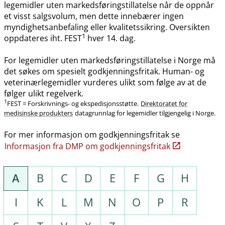
legemidler uten markedsføringstillatelse når de oppnår
et visst salgsvolum, men dette innebærer ingen
myndighetsanbefaling eller kvalitetssikring. Oversikten
1
oppdateres iht. FEST
hver 14. dag.
For legemidler uten markedsføringstillatelse i Norge må
det søkes om spesielt godkjenningsfritak. Human- og
veterinærlegemidler vurderes ulikt som følge av at de
følger ulikt regelverk.
1
FEST = Forskrivnings- og ekspedisjonsstøtte.
Direktoratet for
medisinske produkters
datagrunnlag for legemidler tilgjengelig i Norge.
For mer informasjon om godkjenningsfritak se
Informasjon fra DMP om godkjenningsfritak
A
B
C
D
E
F
G
H
I
K
L
M
N
O
P
R