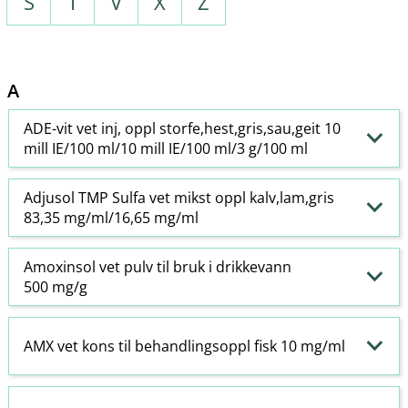
S
T
V
X
Z
A
ADE-vit vet inj, oppl storfe,hest,gris,sau,geit 10
mill IE/100 ml/10 mill IE/100 ml/3 g/100 ml
Adjusol TMP Sulfa vet mikst oppl kalv,lam,gris
83,35 mg/ml/16,65 mg/ml
Amoxinsol vet pulv til bruk i drikkevann
500 mg/g
AMX vet kons til behandlingsoppl fisk 10 mg/ml