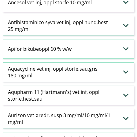
Ancesol vet inj, oppl storfe 10 mg/ml
Antihistaminico syva vet inj, oppl hund,hest
25 mg/ml
Apifor bikubeoppl 60 % w​/​w
Aquacycline vet inj, oppl storfe,sau,gris
180 mg/ml
Aqupharm 11 (Hartmann's) vet inf, oppl
storfe,hest,sau
Aurizon vet øredr, susp 3 mg/ml/10 mg/ml/1
mg/ml