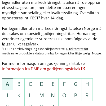
legemidler uten markedsføringstillatelse når de oppnår
et visst salgsvolum, men dette innebærer ingen
myndighetsanbefaling eller kvalitetssikring. Oversikten
1
oppdateres iht. FEST
hver 14. dag.
For legemidler uten markedsføringstillatelse i Norge må
det søkes om spesielt godkjenningsfritak. Human- og
veterinærlegemidler vurderes ulikt som følge av at de
følger ulikt regelverk.
1
FEST = Forskrivnings- og ekspedisjonsstøtte.
Direktoratet for
medisinske produkters
datagrunnlag for legemidler tilgjengelig i Norge.
For mer informasjon om godkjenningsfritak se
Informasjon fra DMP om godkjenningsfritak
A
B
C
D
E
F
G
H
I
K
L
M
N
O
P
R