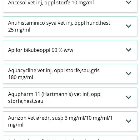
Ancesol vet inj, oppl storfe 10 mg/ml
Antihistaminico syva vet inj, oppl hund,hest
25 mg/ml
Apifor bikubeoppl 60 % w​/​w
Aquacycline vet inj, oppl storfe,sau,gris
180 mg/ml
Aqupharm 11 (Hartmann's) vet inf, oppl
storfe,hest,sau
Aurizon vet øredr, susp 3 mg/ml/10 mg/ml/1
mg/ml