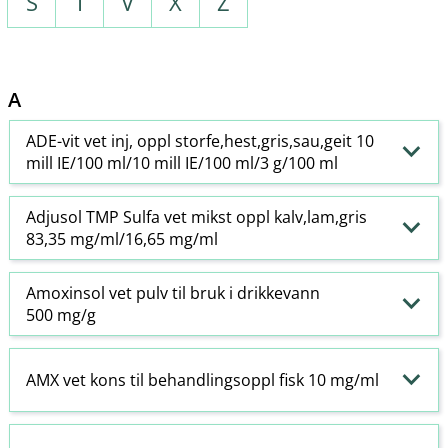
S
T
V
X
Z
A
ADE-vit vet inj, oppl storfe,hest,gris,sau,geit 10
mill IE/100 ml/10 mill IE/100 ml/3 g/100 ml
Adjusol TMP Sulfa vet mikst oppl kalv,lam,gris
83,35 mg/ml/16,65 mg/ml
Amoxinsol vet pulv til bruk i drikkevann
500 mg/g
AMX vet kons til behandlingsoppl fisk 10 mg/ml