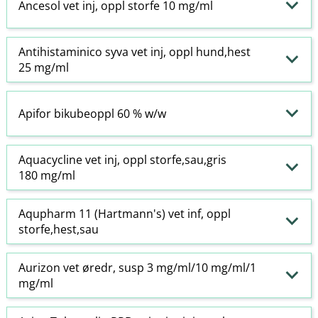
Ancesol vet inj, oppl storfe 10 mg/ml
Antihistaminico syva vet inj, oppl hund,hest
25 mg/ml
Apifor bikubeoppl 60 % w​/​w
Aquacycline vet inj, oppl storfe,sau,gris
180 mg/ml
Aqupharm 11 (Hartmann's) vet inf, oppl
storfe,hest,sau
Aurizon vet øredr, susp 3 mg/ml/10 mg/ml/1
mg/ml