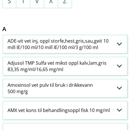
S
T
V
X
Z
A
ADE-vit vet inj, oppl storfe,hest,gris,sau,geit 10
mill IE/100 ml/10 mill IE/100 ml/3 g/100 ml
Adjusol TMP Sulfa vet mikst oppl kalv,lam,gris
83,35 mg/ml/16,65 mg/ml
Amoxinsol vet pulv til bruk i drikkevann
500 mg/g
AMX vet kons til behandlingsoppl fisk 10 mg/ml