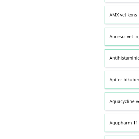
AMX vet kons 
Ancesol vet in
Antihistamini
Apifor bikubeo
Aquacycline ve
Aqupharm 11 (