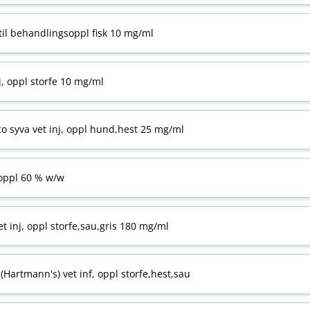
til behandlingsoppl fisk 10 mg/ml
j, oppl storfe 10 mg/ml
co syva vet inj, oppl hund,hest 25 mg/ml
ppl 60 % w​/​w
t inj, oppl storfe,sau,gris 180 mg/ml
Hartmann's) vet inf, oppl storfe,hest,sau