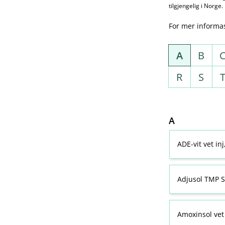
tilgjengelig i Norge.
For mer informa
A
B
R
S
A
ADE-vit vet in
Adjusol TMP S
Amoxinsol vet 