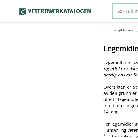
VETERINÆRKATALOGEN
Siste besøkte sider 
Legemidle
Legemidlene i o
og effekt er ikk
særlig ansvar fo
Oversikten er b
av den grunn er 
ofte til legemid
innebærer ingen 
14. dag.
For legemidler u
Human- og veteri
1
FEST = Forskrivnin