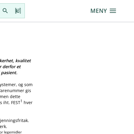
MENY
kerhet, kvalitet
r derfor et
 pasient.
systemer, og som
 Varenummer gis
, men dette
1
s iht. FEST
hver
jenningsfritak.
erk.
or legemidler