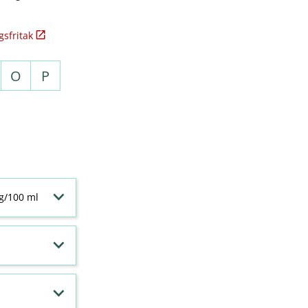
sfritak
O
P
 g/100 ml