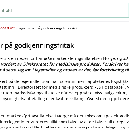
deaktiver
(
)
Legemidler på godkjenningsfritak A-Z
r på godkjenningsfritak
versikten nedenfor har
ikke
markedsføringstillatelse i Norge, og
sik
e vurdert av
Direktoratet for medisinske produkter
. Forskriver ha
r å sette seg inn i legemidlet og bruken av det, før forskrivning til
asert på de legemidler som har varenummer i apotekenes logistikk
1
tatt inn i
Direktoratet for medisinske produkters
FEST-database
.
ler uten markedsføringstillatelse når de oppnår et visst salgsvolum
myndighetsanbefaling eller kvalitetssikring. Oversikten oppdatere
ten markedsføringstillatelse i Norge må det søkes om spesielt godk
nærlegemidler vurderes ulikt som følge av at de følger ulikt regelv
gs- og ekspedisjonsstøtte.
Direktoratet for medisinske produkters
datagrunnlag f