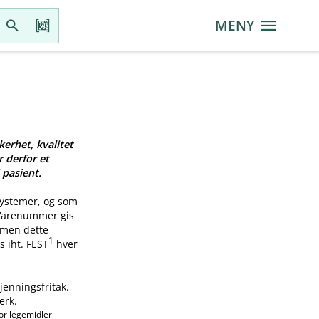
MENY
kerhet, kvalitet
r derfor et
 pasient.
systemer, og som
 Varenummer gis
, men dette
1
s iht. FEST
hver
jenningsfritak.
erk.
or legemidler