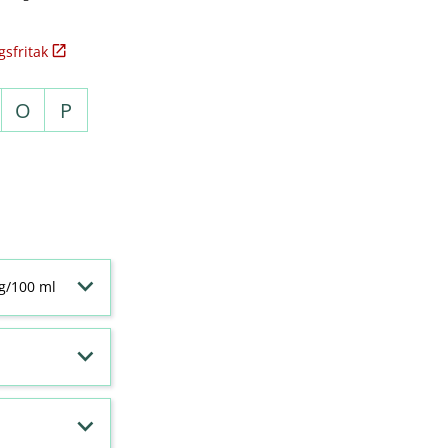
sfritak
O
P
 g/100 ml