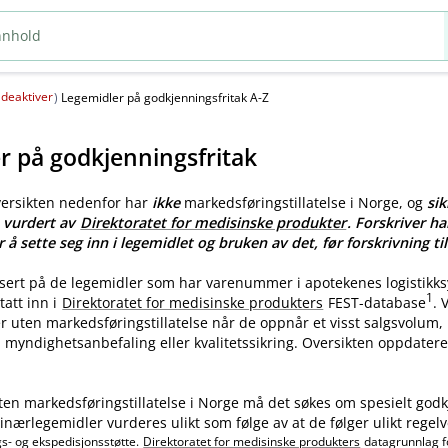
deaktiver
(
)
Legemidler på godkjenningsfritak A-Z
r på godkjenningsfritak
versikten nedenfor har
ikke
markedsføringstillatelse i Norge, og
sik
e vurdert av
Direktoratet for medisinske produkter
. Forskriver ha
r å sette seg inn i legemidlet og bruken av det, før forskrivning til
asert på de legemidler som har varenummer i apotekenes logistikk
1
tatt inn i
Direktoratet for medisinske produkters
FEST-database
.
ler uten markedsføringstillatelse når de oppnår et visst salgsvolum
myndighetsanbefaling eller kvalitetssikring. Oversikten oppdatere
ten markedsføringstillatelse i Norge må det søkes om spesielt godk
nærlegemidler vurderes ulikt som følge av at de følger ulikt regelv
gs- og ekspedisjonsstøtte.
Direktoratet for medisinske produkters
datagrunnlag f