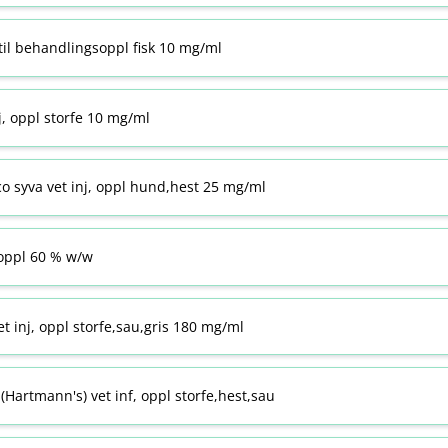
til behandlingsoppl fisk 10 mg/ml
j, oppl storfe 10 mg/ml
co syva vet inj, oppl hund,hest 25 mg/ml
ppl 60 % w​/​w
t inj, oppl storfe,sau,gris 180 mg/ml
Hartmann's) vet inf, oppl storfe,hest,sau