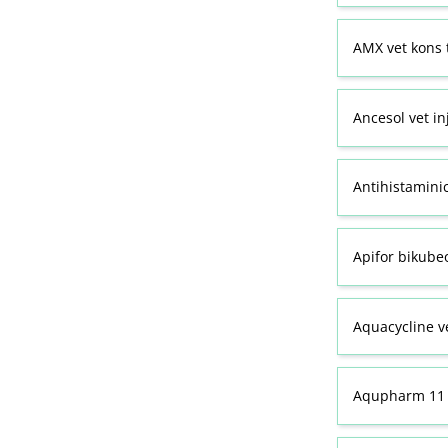
AMX vet kons 
Ancesol vet in
Antihistamini
Apifor bikubeo
Aquacycline ve
Aqupharm 11 (