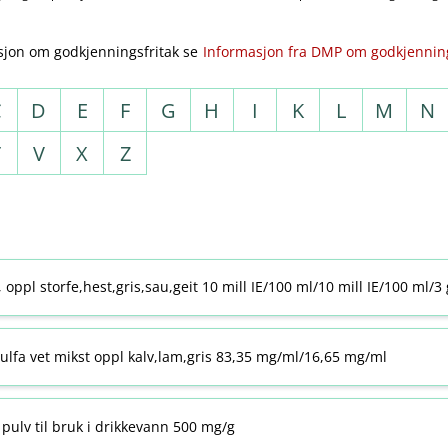
sjon om godkjenningsfritak se
Informasjon fra DMP om godkjenning
C
D
E
F
G
H
I
K
L
M
N
T
V
X
Z
j, oppl storfe,hest,gris,sau,geit 10 mill IE/100 ml/10 mill IE/100 ml/3
ulfa vet mikst oppl kalv,lam,gris 83,35 mg/ml/16,65 mg/ml
pulv til bruk i drikkevann 500 mg/g