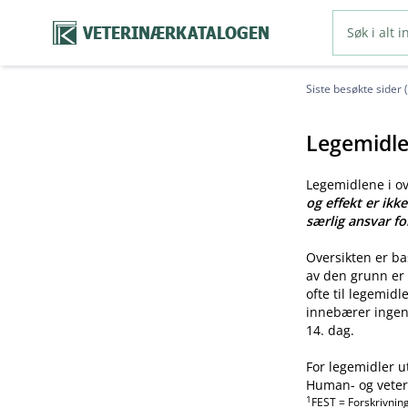
VETERINÆRKATALOGEN
Siste besøkte sider 
Legemidle
Legemidlene i o
og effekt er ikk
særlig ansvar fo
Oversikten er b
av den grunn er 
ofte til legemid
innebærer ingen 
14. dag.
For legemidler u
Human- og veteri
1
FEST = Forskrivnin