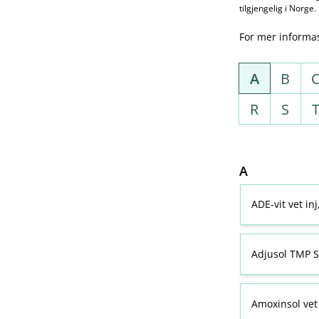
tilgjengelig i Norge.
For mer informa
A
B
R
S
A
ADE-vit vet in
Adjusol TMP S
Amoxinsol vet 