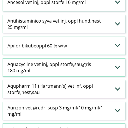
Ancesol vet inj, oppl storfe 10 mg/ml
Antihistaminico syva vet inj, oppl hund,hest
25 mg/ml
Apifor bikubeoppl 60 % w​/​w
Aquacycline vet inj, oppl storfe,sau,gris
180 mg/ml
Aqupharm 11 (Hartmann's) vet inf, oppl
storfe,hest,sau
Aurizon vet øredr, susp 3 mg/ml/10 mg/ml/1
mg/ml