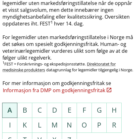
legemidler uten markedsføringstillatelse når de oppnår
et visst salgsvolum, men dette innebærer ingen
myndighetsanbefaling eller kvalitetssikring. Oversikten
1
oppdateres iht. FEST
hver 14. dag.
For legemidler uten markedsføringstillatelse i Norge må
det søkes om spesielt godkjenningsfritak. Human- og
veterinærlegemidler vurderes ulikt som følge av at de
følger ulikt regelverk.
1
FEST = Forskrivnings- og ekspedisjonsstøtte.
Direktoratet for
medisinske produkters
datagrunnlag for legemidler tilgjengelig i Norge.
For mer informasjon om godkjenningsfritak se
Informasjon fra DMP om godkjenningsfritak
A
B
C
D
E
F
G
H
I
K
L
M
N
O
P
R