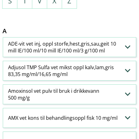
S
T
V
X
Z
A
ADE-vit vet inj, oppl storfe,hest,gris,sau,geit 10
mill IE/100 ml/10 mill IE/100 ml/3 g/100 ml
Adjusol TMP Sulfa vet mikst oppl kalv,lam,gris
83,35 mg/ml/16,65 mg/ml
Amoxinsol vet pulv til bruk i drikkevann
500 mg/g
AMX vet kons til behandlingsoppl fisk 10 mg/ml