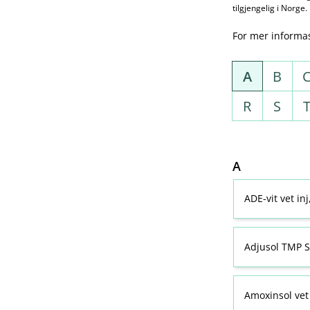
tilgjengelig i Norge.
For mer informa
A
B
R
S
A
ADE-vit vet in
Adjusol TMP S
Amoxinsol vet 