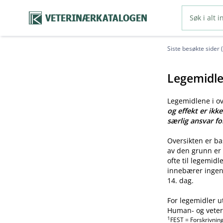
VETERINÆRKATALOGEN
Siste besøkte sider 
Legemidle
Legemidlene i o
og effekt er ikk
særlig ansvar fo
Oversikten er b
av den grunn er 
ofte til legemid
innebærer ingen 
14. dag.
For legemidler u
Human- og veteri
1
FEST = Forskrivnin