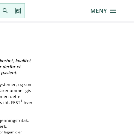
MENY
kerhet, kvalitet
r derfor et
 pasient.
systemer, og som
 Varenummer gis
, men dette
1
s iht. FEST
hver
jenningsfritak.
erk.
or legemidler