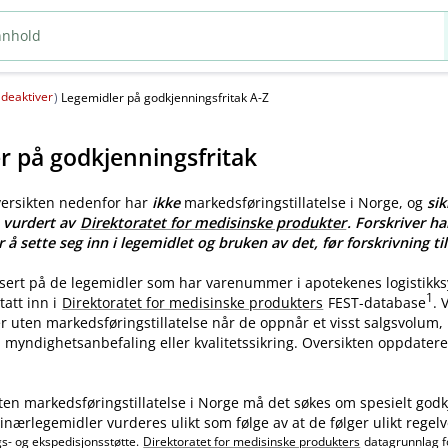
deaktiver
(
)
Legemidler på godkjenningsfritak A-Z
r på godkjenningsfritak
versikten nedenfor har
ikke
markedsføringstillatelse i Norge, og
sik
e vurdert av
Direktoratet for medisinske produkter
. Forskriver ha
r å sette seg inn i legemidlet og bruken av det, før forskrivning til
asert på de legemidler som har varenummer i apotekenes logistikk
1
tatt inn i
Direktoratet for medisinske produkters
FEST-database
.
ler uten markedsføringstillatelse når de oppnår et visst salgsvolum
myndighetsanbefaling eller kvalitetssikring. Oversikten oppdatere
ten markedsføringstillatelse i Norge må det søkes om spesielt godk
nærlegemidler vurderes ulikt som følge av at de følger ulikt regelv
gs- og ekspedisjonsstøtte.
Direktoratet for medisinske produkters
datagrunnlag f