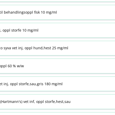
til behandlingsoppl fisk 10 mg/ml
j, oppl storfe 10 mg/ml
co syva vet inj, oppl hund,hest 25 mg/ml
ppl 60 % w​/​w
t inj, oppl storfe,sau,gris 180 mg/ml
Hartmann's) vet inf, oppl storfe,hest,sau