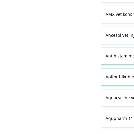
AMX vet kons 
Ancesol vet in
Antihistamini
Apifor bikubeo
Aquacycline ve
Aqupharm 11 (