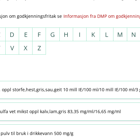
sjon om godkjenningsfritak se
Informasjon fra DMP om godkjenning
C
D
E
F
G
H
I
K
L
M
N
T
V
X
Z
j, oppl storfe,hest,gris,sau,geit 10 mill IE/100 ml/10 mill IE/100 ml/3
ulfa vet mikst oppl kalv,lam,gris 83,35 mg/ml/16,65 mg/ml
pulv til bruk i drikkevann 500 mg/g