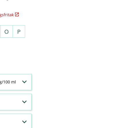
sfritak
O
P
 g/100 ml