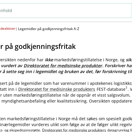
deaktiver
(
)
Legemidler på godkjenningsfritak A-Z
r på godkjenningsfritak
versikten nedenfor har
ikke
markedsføringstillatelse i Norge, og
sik
e vurdert av
Direktoratet for medisinske produkter
. Forskriver ha
r å sette seg inn i legemidlet og bruken av det, før forskrivning til
asert på de legemidler som har varenummer i apotekenes logistikk
1
tatt inn i
Direktoratet for medisinske produkters
FEST-database
.
ler uten markedsføringstillatelse når de oppnår et visst salgsvolum
myndighetsanbefaling eller kvalitetssikring. Oversikten oppdatere
ten markedsføringstillatelse i Norge må det søkes om spesielt godk
nærlegemidler vurderes ulikt som følge av at de følger ulikt regelv
gs- og ekspedisjonsstøtte.
Direktoratet for medisinske produkters
datagrunnlag f