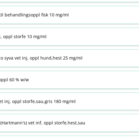
til behandlingsoppl fisk 10 mg/ml
j, oppl storfe 10 mg/ml
co syva vet inj, oppl hund,hest 25 mg/ml
ppl 60 % w​/​w
t inj, oppl storfe,sau,gris 180 mg/ml
Hartmann's) vet inf, oppl storfe,hest,sau