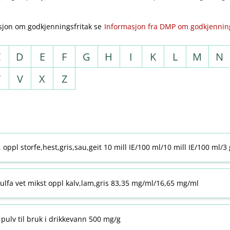
sjon om godkjenningsfritak se
Informasjon fra DMP om godkjenning
C
D
E
F
G
H
I
K
L
M
N
T
V
X
Z
j, oppl storfe,hest,gris,sau,geit 10 mill IE/100 ml/10 mill IE/100 ml/3
ulfa vet mikst oppl kalv,lam,gris 83,35 mg/ml/16,65 mg/ml
pulv til bruk i drikkevann 500 mg/g