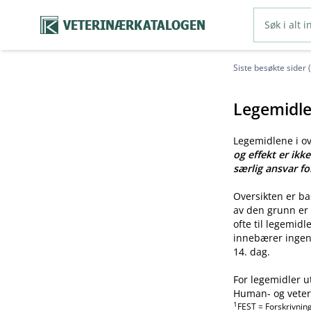
VETERINÆRKATALOGEN
Siste besøkte sider 
Legemidle
Legemidlene i o
og effekt er ikk
særlig ansvar fo
Oversikten er b
av den grunn er 
ofte til legemid
innebærer ingen 
14. dag.
For legemidler u
Human- og veteri
1
FEST = Forskrivnin