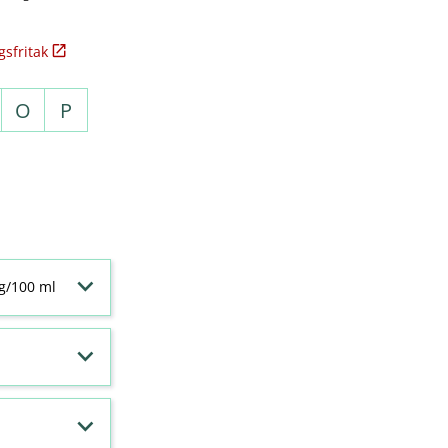
sfritak
O
P
 g/100 ml