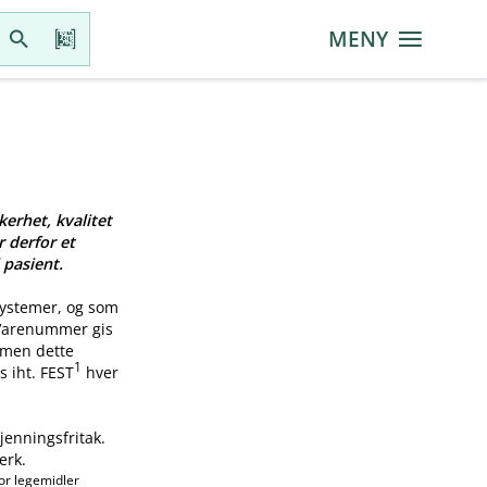
MENY
kerhet, kvalitet
r derfor et
 pasient.
systemer, og som
 Varenummer gis
, men dette
1
s iht. FEST
hver
jenningsfritak.
erk.
or legemidler