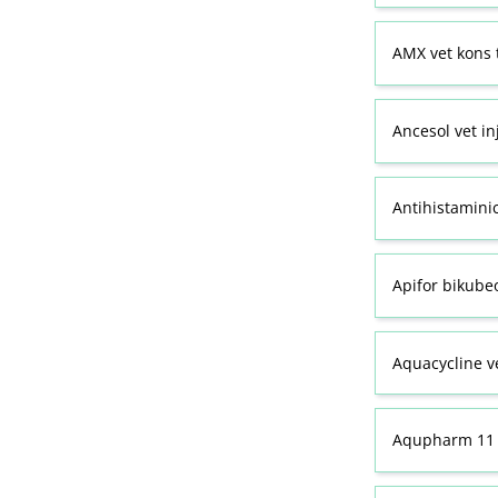
AMX vet kons 
Ancesol vet in
Antihistamini
Apifor bikubeo
Aquacycline ve
Aqupharm 11 (