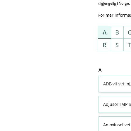
tilgjengelig i Norge.
For mer informa
A
B
R
S
A
ADE-vit vet in
Adjusol TMP S
Amoxinsol vet 