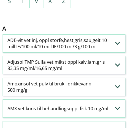
S
T
V
X
Z
A
ADE-vit vet inj, oppl storfe,hest,gris,sau,geit 10
mill IE/100 ml/10 mill IE/100 ml/3 g/100 ml
Adjusol TMP Sulfa vet mikst oppl kalv,lam,gris
83,35 mg/ml/16,65 mg/ml
Amoxinsol vet pulv til bruk i drikkevann
500 mg/g
AMX vet kons til behandlingsoppl fisk 10 mg/ml