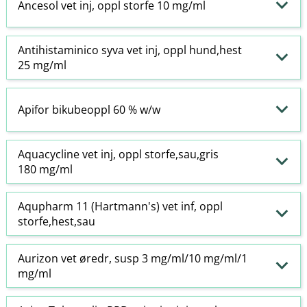
Ancesol vet inj, oppl storfe 10 mg/ml
Antihistaminico syva vet inj, oppl hund,hest
25 mg/ml
Apifor bikubeoppl 60 % w​/​w
Aquacycline vet inj, oppl storfe,sau,gris
180 mg/ml
Aqupharm 11 (Hartmann's) vet inf, oppl
storfe,hest,sau
Aurizon vet øredr, susp 3 mg/ml/10 mg/ml/1
mg/ml