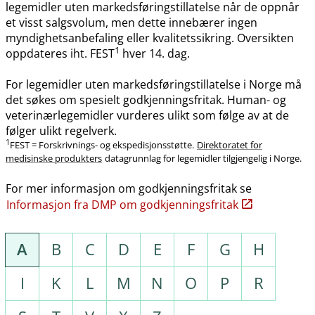
legemidler uten markedsføringstillatelse når de oppnår
et visst salgsvolum, men dette innebærer ingen
myndighetsanbefaling eller kvalitetssikring. Oversikten
1
oppdateres iht. FEST
hver 14. dag.
For legemidler uten markedsføringstillatelse i Norge må
det søkes om spesielt godkjenningsfritak. Human- og
veterinærlegemidler vurderes ulikt som følge av at de
følger ulikt regelverk.
1
FEST = Forskrivnings- og ekspedisjonsstøtte.
Direktoratet for
medisinske produkters
datagrunnlag for legemidler tilgjengelig i Norge.
For mer informasjon om godkjenningsfritak se
Informasjon fra DMP om godkjenningsfritak
A
B
C
D
E
F
G
H
I
K
L
M
N
O
P
R