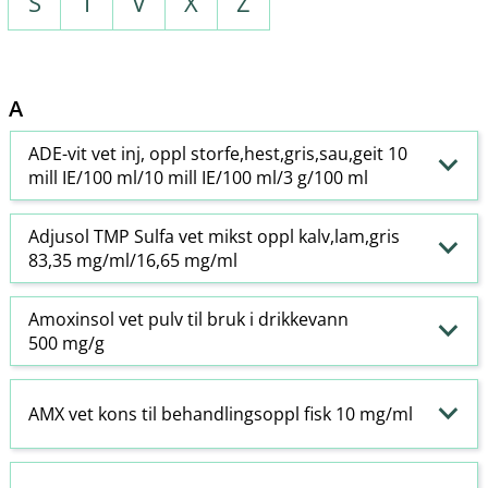
S
T
V
X
Z
A
ADE-vit vet inj, oppl storfe,hest,gris,sau,geit 10
mill IE/100 ml/10 mill IE/100 ml/3 g/100 ml
Adjusol TMP Sulfa vet mikst oppl kalv,lam,gris
83,35 mg/ml/16,65 mg/ml
Amoxinsol vet pulv til bruk i drikkevann
500 mg/g
AMX vet kons til behandlingsoppl fisk 10 mg/ml