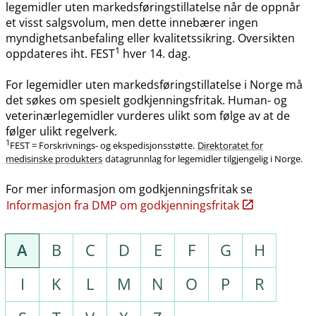
legemidler uten markedsføringstillatelse når de oppnår
et visst salgsvolum, men dette innebærer ingen
myndighetsanbefaling eller kvalitetssikring. Oversikten
1
oppdateres iht. FEST
hver 14. dag.
For legemidler uten markedsføringstillatelse i Norge må
det søkes om spesielt godkjenningsfritak. Human- og
veterinærlegemidler vurderes ulikt som følge av at de
følger ulikt regelverk.
1
FEST = Forskrivnings- og ekspedisjonsstøtte.
Direktoratet for
medisinske produkters
datagrunnlag for legemidler tilgjengelig i Norge.
For mer informasjon om godkjenningsfritak se
Informasjon fra DMP om godkjenningsfritak
A
B
C
D
E
F
G
H
I
K
L
M
N
O
P
R