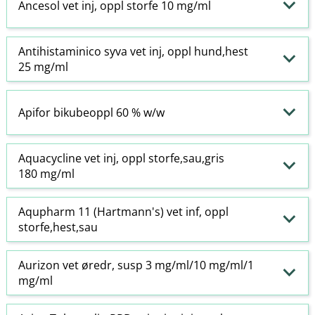
Ancesol vet inj, oppl storfe 10 mg/ml
Antihistaminico syva vet inj, oppl hund,hest
25 mg/ml
Apifor bikubeoppl 60 % w​/​w
Aquacycline vet inj, oppl storfe,sau,gris
180 mg/ml
Aqupharm 11 (Hartmann's) vet inf, oppl
storfe,hest,sau
Aurizon vet øredr, susp 3 mg/ml/10 mg/ml/1
mg/ml