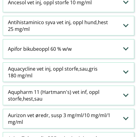
Ancesol vet inj, oppl storfe 10 mg/ml
Antihistaminico syva vet inj, oppl hund,hest
25 mg/ml
Apifor bikubeoppl 60 % w​/​w
Aquacycline vet inj, oppl storfe,sau,gris
180 mg/ml
Aqupharm 11 (Hartmann's) vet inf, oppl
storfe,hest,sau
Aurizon vet øredr, susp 3 mg/ml/10 mg/ml/1
mg/ml