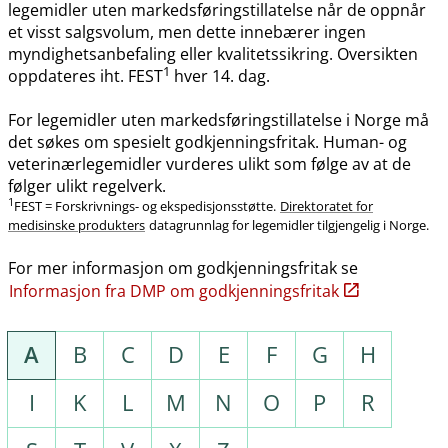
legemidler uten markedsføringstillatelse når de oppnår
et visst salgsvolum, men dette innebærer ingen
myndighetsanbefaling eller kvalitetssikring. Oversikten
1
oppdateres iht. FEST
hver 14. dag.
For legemidler uten markedsføringstillatelse i Norge må
det søkes om spesielt godkjenningsfritak. Human- og
veterinærlegemidler vurderes ulikt som følge av at de
følger ulikt regelverk.
1
FEST = Forskrivnings- og ekspedisjonsstøtte.
Direktoratet for
medisinske produkters
datagrunnlag for legemidler tilgjengelig i Norge.
For mer informasjon om godkjenningsfritak se
Informasjon fra DMP om godkjenningsfritak
A
B
C
D
E
F
G
H
I
K
L
M
N
O
P
R