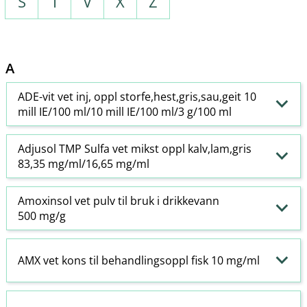
S
T
V
X
Z
A
ADE-vit vet inj, oppl storfe,hest,gris,sau,geit 10
mill IE/100 ml/10 mill IE/100 ml/3 g/100 ml
Adjusol TMP Sulfa vet mikst oppl kalv,lam,gris
83,35 mg/ml/16,65 mg/ml
Amoxinsol vet pulv til bruk i drikkevann
500 mg/g
AMX vet kons til behandlingsoppl fisk 10 mg/ml