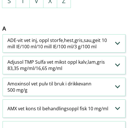
S
T
V
X
Z
A
ADE-vit vet inj, oppl storfe,hest,gris,sau,geit 10
mill IE/100 ml/10 mill IE/100 ml/3 g/100 ml
Adjusol TMP Sulfa vet mikst oppl kalv,lam,gris
83,35 mg/ml/16,65 mg/ml
Amoxinsol vet pulv til bruk i drikkevann
500 mg/g
AMX vet kons til behandlingsoppl fisk 10 mg/ml