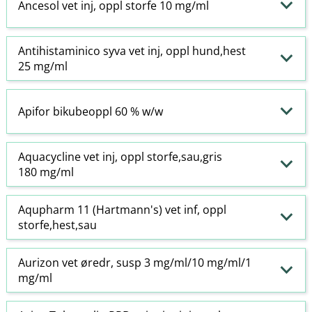
Ancesol vet inj, oppl storfe 10 mg/ml
Antihistaminico syva vet inj, oppl hund,hest
25 mg/ml
Apifor bikubeoppl 60 % w​/​w
Aquacycline vet inj, oppl storfe,sau,gris
180 mg/ml
Aqupharm 11 (Hartmann's) vet inf, oppl
storfe,hest,sau
Aurizon vet øredr, susp 3 mg/ml/10 mg/ml/1
mg/ml