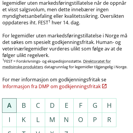
legemidler uten markedsføringstillatelse når de oppnår
et visst salgsvolum, men dette innebærer ingen
myndighetsanbefaling eller kvalitetssikring. Oversikten
1
oppdateres iht. FEST
hver 14. dag.
For legemidler uten markedsføringstillatelse i Norge må
det søkes om spesielt godkjenningsfritak. Human- og
veterinærlegemidler vurderes ulikt som følge av at de
følger ulikt regelverk.
1
FEST = Forskrivnings- og ekspedisjonsstøtte.
Direktoratet for
medisinske produkters
datagrunnlag for legemidler tilgjengelig i Norge.
For mer informasjon om godkjenningsfritak se
Informasjon fra DMP om godkjenningsfritak
A
B
C
D
E
F
G
H
I
K
L
M
N
O
P
R