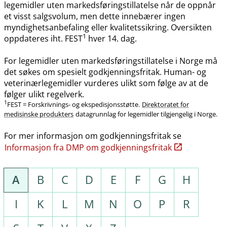
legemidler uten markedsføringstillatelse når de oppnår
et visst salgsvolum, men dette innebærer ingen
myndighetsanbefaling eller kvalitetssikring. Oversikten
1
oppdateres iht. FEST
hver 14. dag.
For legemidler uten markedsføringstillatelse i Norge må
det søkes om spesielt godkjenningsfritak. Human- og
veterinærlegemidler vurderes ulikt som følge av at de
følger ulikt regelverk.
1
FEST = Forskrivnings- og ekspedisjonsstøtte.
Direktoratet for
medisinske produkters
datagrunnlag for legemidler tilgjengelig i Norge.
For mer informasjon om godkjenningsfritak se
Informasjon fra DMP om godkjenningsfritak
A
B
C
D
E
F
G
H
I
K
L
M
N
O
P
R