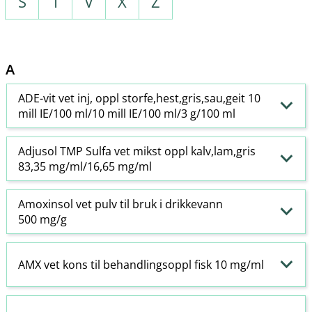
S
T
V
X
Z
A
ADE-vit vet inj, oppl storfe,hest,gris,sau,geit 10
mill IE/100 ml/10 mill IE/100 ml/3 g/100 ml
Adjusol TMP Sulfa vet mikst oppl kalv,lam,gris
83,35 mg/ml/16,65 mg/ml
Amoxinsol vet pulv til bruk i drikkevann
500 mg/g
AMX vet kons til behandlingsoppl fisk 10 mg/ml