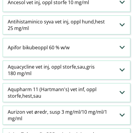
Ancesol vet inj, oppl storfe 10 mg/ml
Antihistaminico syva vet inj, oppl hund,hest
25 mg/ml
Apifor bikubeoppl 60 % w​/​w
Aquacycline vet inj, oppl storfe,sau,gris
180 mg/ml
Aqupharm 11 (Hartmann's) vet inf, oppl
storfe,hest,sau
Aurizon vet øredr, susp 3 mg/ml/10 mg/ml/1
mg/ml