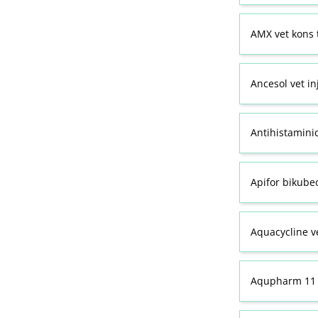
AMX vet kons 
Ancesol vet in
Antihistamini
Apifor bikubeo
Aquacycline ve
Aqupharm 11 (