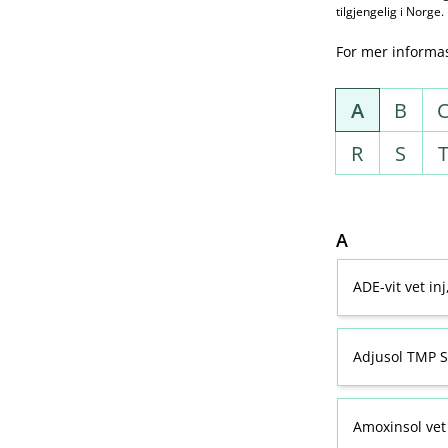
tilgjengelig i Norge.
For mer informa
A
B
R
S
A
ADE-vit vet in
Adjusol TMP S
Amoxinsol vet 