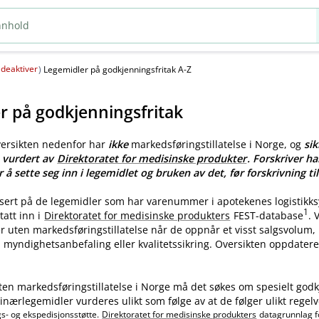
deaktiver
(
)
Legemidler på godkjenningsfritak A-Z
r på godkjenningsfritak
versikten nedenfor har
ikke
markedsføringstillatelse i Norge, og
sik
e vurdert av
Direktoratet for medisinske produkter
. Forskriver ha
r å sette seg inn i legemidlet og bruken av det, før forskrivning til
asert på de legemidler som har varenummer i apotekenes logistikk
1
tatt inn i
Direktoratet for medisinske produkters
FEST-database
.
ler uten markedsføringstillatelse når de oppnår et visst salgsvolum
myndighetsanbefaling eller kvalitetssikring. Oversikten oppdatere
ten markedsføringstillatelse i Norge må det søkes om spesielt godk
nærlegemidler vurderes ulikt som følge av at de følger ulikt regelv
gs- og ekspedisjonsstøtte.
Direktoratet for medisinske produkters
datagrunnlag f