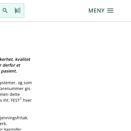
MENY
kerhet, kvalitet
r derfor et
 pasient.
systemer, og som
 Varenummer gis
, men dette
1
s iht. FEST
hver
jenningsfritak.
erk.
or legemidler