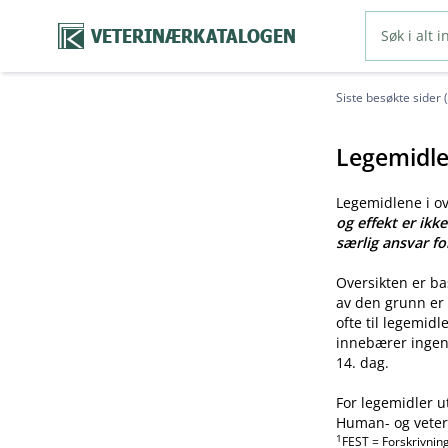
VETERINÆRKATALOGEN
Siste besøkte sider 
Legemidle
Legemidlene i o
og effekt er ikk
særlig ansvar fo
Oversikten er b
av den grunn er 
ofte til legemid
innebærer ingen 
14. dag.
For legemidler u
Human- og veteri
1
FEST = Forskrivnin