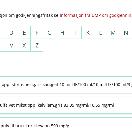
sjon om godkjenningsfritak se
Informasjon fra DMP om godkjenning
C
D
E
F
G
H
I
K
L
M
N
T
V
X
Z
j, oppl storfe,hest,gris,sau,geit 10 mill IE/100 ml/10 mill IE/100 ml/3
ulfa vet mikst oppl kalv,lam,gris 83,35 mg/ml/16,65 mg/ml
pulv til bruk i drikkevann 500 mg/g