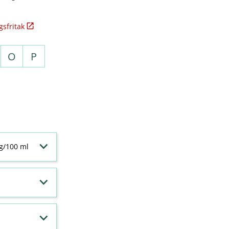
sfritak
O
P
 g/100 ml