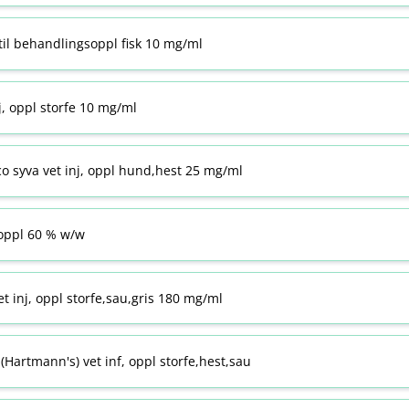
til behandlingsoppl fisk 10 mg/ml
j, oppl storfe 10 mg/ml
co syva vet inj, oppl hund,hest 25 mg/ml
ppl 60 % w​/​w
t inj, oppl storfe,sau,gris 180 mg/ml
Hartmann's) vet inf, oppl storfe,hest,sau