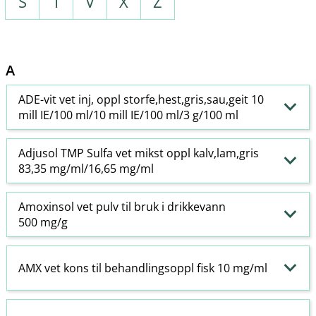
S
T
V
X
Z
A
ADE-vit vet inj, oppl storfe,hest,gris,sau,geit 10
mill IE/100 ml/10 mill IE/100 ml/3 g/100 ml
Adjusol TMP Sulfa vet mikst oppl kalv,lam,gris
83,35 mg/ml/16,65 mg/ml
Amoxinsol vet pulv til bruk i drikkevann
500 mg/g
AMX vet kons til behandlingsoppl fisk 10 mg/ml