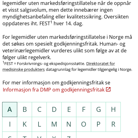
legemidler uten markedsføringstillatelse når de oppnår
et visst salgsvolum, men dette innebærer ingen
myndighetsanbefaling eller kvalitetssikring. Oversikten
1
oppdateres iht. FEST
hver 14. dag.
For legemidler uten markedsføringstillatelse i Norge må
det søkes om spesielt godkjenningsfritak. Human- og
veterinærlegemidler vurderes ulikt som følge av at de
følger ulikt regelverk.
1
FEST = Forskrivnings- og ekspedisjonsstøtte.
Direktoratet for
medisinske produkters
datagrunnlag for legemidler tilgjengelig i Norge.
For mer informasjon om godkjenningsfritak se
Informasjon fra DMP om godkjenningsfritak
A
B
C
D
E
F
G
H
I
K
L
M
N
O
P
R