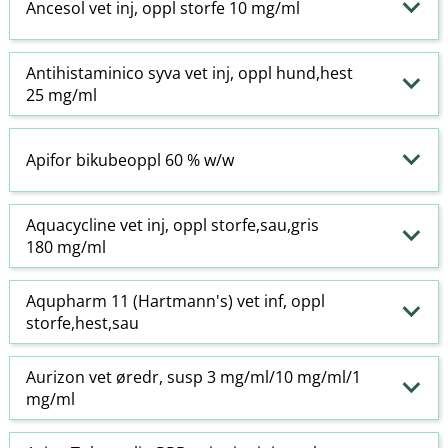
Ancesol vet inj, oppl storfe 10 mg/ml
Antihistaminico syva vet inj, oppl hund,hest
25 mg/ml
Apifor bikubeoppl 60 % w​/​w
Aquacycline vet inj, oppl storfe,sau,gris
180 mg/ml
Aqupharm 11 (Hartmann's) vet inf, oppl
storfe,hest,sau
Aurizon vet øredr, susp 3 mg/ml/10 mg/ml/1
mg/ml