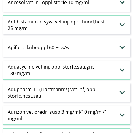
Ancesol vet inj, oppl storfe 10 mg/ml
Antihistaminico syva vet inj, oppl hund,hest
25 mg/ml
Apifor bikubeoppl 60 % w​/​w
Aquacycline vet inj, oppl storfe,sau,gris
180 mg/ml
Aqupharm 11 (Hartmann's) vet inf, oppl
storfe,hest,sau
Aurizon vet øredr, susp 3 mg/ml/10 mg/ml/1
mg/ml