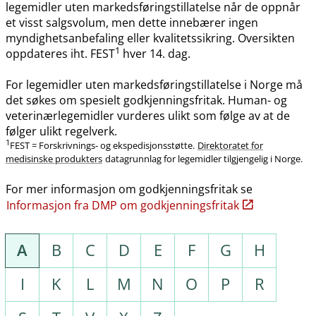
legemidler uten markedsføringstillatelse når de oppnår
et visst salgsvolum, men dette innebærer ingen
myndighetsanbefaling eller kvalitetssikring. Oversikten
1
oppdateres iht. FEST
hver 14. dag.
For legemidler uten markedsføringstillatelse i Norge må
det søkes om spesielt godkjenningsfritak. Human- og
veterinærlegemidler vurderes ulikt som følge av at de
følger ulikt regelverk.
1
FEST = Forskrivnings- og ekspedisjonsstøtte.
Direktoratet for
medisinske produkters
datagrunnlag for legemidler tilgjengelig i Norge.
For mer informasjon om godkjenningsfritak se
Informasjon fra DMP om godkjenningsfritak
A
B
C
D
E
F
G
H
I
K
L
M
N
O
P
R