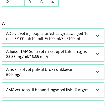
S
T
V
X
Z
A
ADE-vit vet inj, oppl storfe,hest,gris,sau,geit 10
mill IE/100 ml/10 mill IE/100 ml/3 g/100 ml
Adjusol TMP Sulfa vet mikst oppl kalv,lam,gris
83,35 mg/ml/16,65 mg/ml
Amoxinsol vet pulv til bruk i drikkevann
500 mg/g
AMX vet kons til behandlingsoppl fisk 10 mg/ml