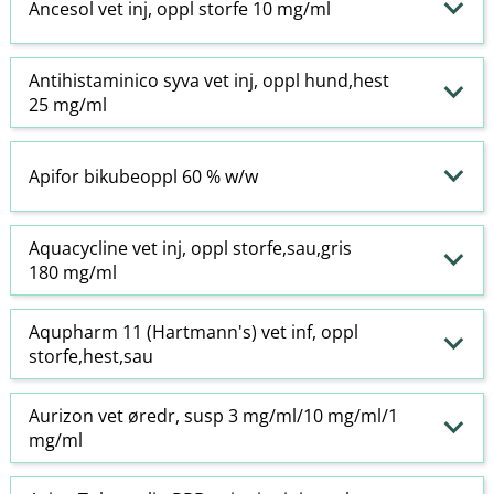
Ancesol vet inj, oppl storfe 10 mg/ml
Antihistaminico syva vet inj, oppl hund,hest
25 mg/ml
Apifor bikubeoppl 60 % w​/​w
Aquacycline vet inj, oppl storfe,sau,gris
180 mg/ml
Aqupharm 11 (Hartmann's) vet inf, oppl
storfe,hest,sau
Aurizon vet øredr, susp 3 mg/ml/10 mg/ml/1
mg/ml