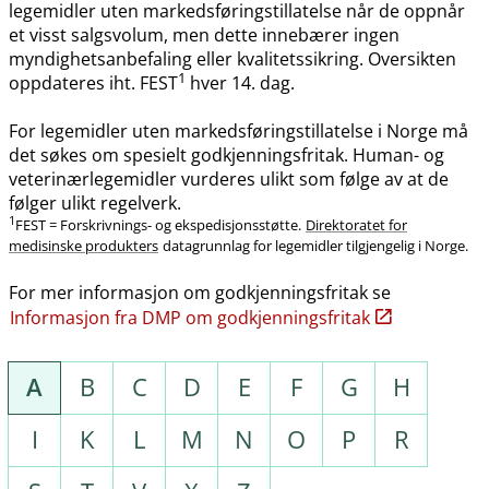
legemidler uten markedsføringstillatelse når de oppnår
et visst salgsvolum, men dette innebærer ingen
myndighetsanbefaling eller kvalitetssikring. Oversikten
1
oppdateres iht. FEST
hver 14. dag.
For legemidler uten markedsføringstillatelse i Norge må
det søkes om spesielt godkjenningsfritak. Human- og
veterinærlegemidler vurderes ulikt som følge av at de
følger ulikt regelverk.
1
FEST = Forskrivnings- og ekspedisjonsstøtte.
Direktoratet for
medisinske produkters
datagrunnlag for legemidler tilgjengelig i Norge.
For mer informasjon om godkjenningsfritak se
Informasjon fra DMP om godkjenningsfritak
A
B
C
D
E
F
G
H
I
K
L
M
N
O
P
R