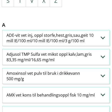
S
T
V
X
Z
A
ADE-vit vet inj, oppl storfe,hest,gris,sau,geit 10
mill IE/100 ml/10 mill IE/100 ml/3 g/100 ml
Adjusol TMP Sulfa vet mikst oppl kalv,lam,gris
83,35 mg/ml/16,65 mg/ml
Amoxinsol vet pulv til bruk i drikkevann
500 mg/g
AMX vet kons til behandlingsoppl fisk 10 mg/ml