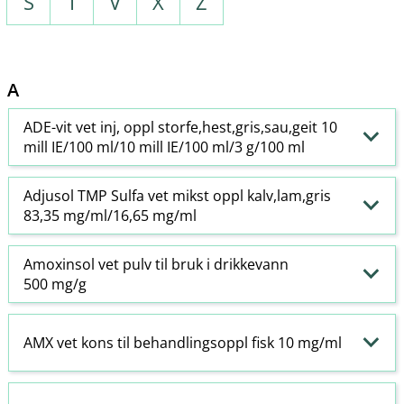
S
T
V
X
Z
A
ADE-vit vet inj, oppl storfe,hest,gris,sau,geit 10
mill IE/100 ml/10 mill IE/100 ml/3 g/100 ml
Adjusol TMP Sulfa vet mikst oppl kalv,lam,gris
83,35 mg/ml/16,65 mg/ml
Amoxinsol vet pulv til bruk i drikkevann
500 mg/g
AMX vet kons til behandlingsoppl fisk 10 mg/ml