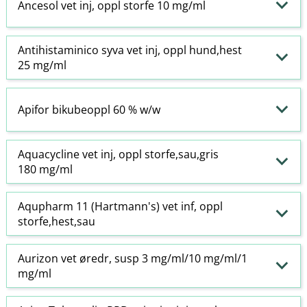
Ancesol vet inj, oppl storfe 10 mg/ml
Antihistaminico syva vet inj, oppl hund,hest
25 mg/ml
Apifor bikubeoppl 60 % w​/​w
Aquacycline vet inj, oppl storfe,sau,gris
180 mg/ml
Aqupharm 11 (Hartmann's) vet inf, oppl
storfe,hest,sau
Aurizon vet øredr, susp 3 mg/ml/10 mg/ml/1
mg/ml