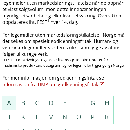
legemidler uten markedsføringstillatelse når de oppnår
et visst salgsvolum, men dette innebærer ingen
myndighetsanbefaling eller kvalitetssikring. Oversikten
1
oppdateres iht. FEST
hver 14. dag.
For legemidler uten markedsføringstillatelse i Norge må
det søkes om spesielt godkjenningsfritak. Human- og
veterinærlegemidler vurderes ulikt som følge av at de
følger ulikt regelverk.
1
FEST = Forskrivnings- og ekspedisjonsstøtte.
Direktoratet for
medisinske produkters
datagrunnlag for legemidler tilgjengelig i Norge.
For mer informasjon om godkjenningsfritak se
Informasjon fra DMP om godkjenningsfritak
A
B
C
D
E
F
G
H
I
K
L
M
N
O
P
R