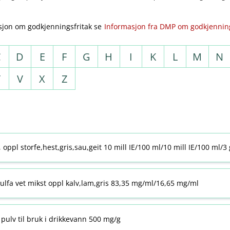
sjon om godkjenningsfritak se
Informasjon fra DMP om godkjenning
C
D
E
F
G
H
I
K
L
M
N
T
V
X
Z
j, oppl storfe,hest,gris,sau,geit 10 mill IE/100 ml/10 mill IE/100 ml/3
ulfa vet mikst oppl kalv,lam,gris 83,35 mg/ml/16,65 mg/ml
pulv til bruk i drikkevann 500 mg/g