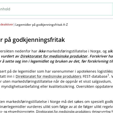
deaktiver
(
)
Legemidler på godkjenningsfritak A-Z
r på godkjenningsfritak
versikten nedenfor har
ikke
markedsføringstillatelse i Norge, og
sik
e vurdert av
Direktoratet for medisinske produkter
. Forskriver ha
r å sette seg inn i legemidlet og bruken av det, før forskrivning til
asert på de legemidler som har varenummer i apotekenes logistikk
1
tatt inn i
Direktoratet for medisinske produkters
FEST-database
.
ler uten markedsføringstillatelse når de oppnår et visst salgsvolum
myndighetsanbefaling eller kvalitetssikring. Oversikten oppdatere
ten markedsføringstillatelse i Norge må det søkes om spesielt godk
nærlegemidler vurderes ulikt som følge av at de følger ulikt regelv
gs- og ekspedisjonsstøtte.
Direktoratet for medisinske produkters
datagrunnlag f