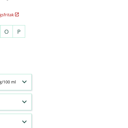
sfritak
O
P
 g/100 ml