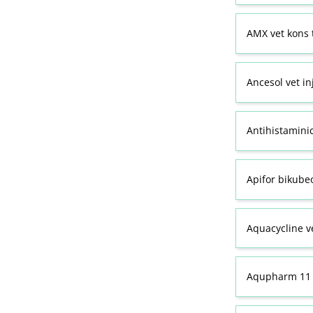
AMX vet kons 
Ancesol vet in
Antihistamini
Apifor bikubeo
Aquacycline ve
Aqupharm 11 (