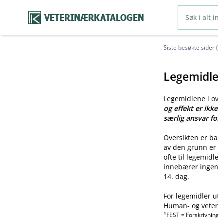
VETERINÆRKATALOGEN
Siste besøkte sider 
Legemidle
Legemidlene i o
og effekt er ikk
særlig ansvar fo
Oversikten er b
av den grunn er 
ofte til legemid
innebærer ingen 
14. dag.
For legemidler u
Human- og veteri
1
FEST = Forskrivnin