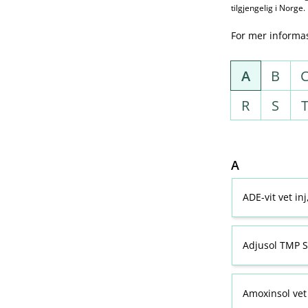
tilgjengelig i Norge.
For mer informa
A
B
R
S
A
ADE-vit vet in
Adjusol TMP S
Amoxinsol vet 