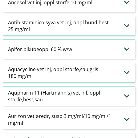
Ancesol vet inj, oppl storfe 10 mg/ml
Antihistaminico syva vet inj, oppl hund,hest
25 mg/ml
Apifor bikubeoppl 60 % w​/​w
Aquacycline vet inj, oppl storfe,sau,gris
180 mg/ml
Aqupharm 11 (Hartmann's) vet inf, oppl
storfe,hest,sau
Aurizon vet øredr, susp 3 mg/ml/10 mg/ml/1
mg/ml