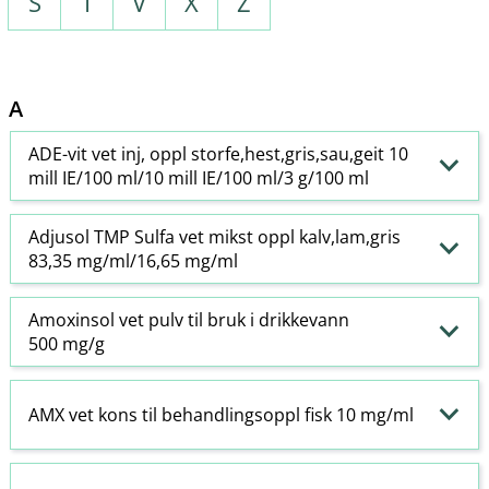
S
T
V
X
Z
A
ADE-vit vet inj, oppl storfe,hest,gris,sau,geit 10
mill IE/100 ml/10 mill IE/100 ml/3 g/100 ml
Adjusol TMP Sulfa vet mikst oppl kalv,lam,gris
83,35 mg/ml/16,65 mg/ml
Amoxinsol vet pulv til bruk i drikkevann
500 mg/g
AMX vet kons til behandlingsoppl fisk 10 mg/ml