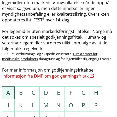
legemidler uten markedsføringstillatelse når de oppnår
et visst salgsvolum, men dette innebærer ingen
myndighetsanbefaling eller kvalitetssikring. Oversikten
1
oppdateres iht. FEST
hver 14. dag.
For legemidler uten markedsføringstillatelse i Norge må
det søkes om spesielt godkjenningsfritak. Human- og
veterinærlegemidler vurderes ulikt som følge av at de
følger ulikt regelverk.
1
FEST = Forskrivnings- og ekspedisjonsstøtte.
Direktoratet for
medisinske produkters
datagrunnlag for legemidler tilgjengelig i Norge.
For mer informasjon om godkjenningsfritak se
Informasjon fra DMP om godkjenningsfritak
A
B
C
D
E
F
G
H
I
K
L
M
N
O
P
R