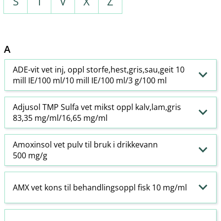
S
T
V
X
Z
A
ADE-vit vet inj, oppl storfe,hest,gris,sau,geit 10
mill IE/100 ml/10 mill IE/100 ml/3 g/100 ml
Adjusol TMP Sulfa vet mikst oppl kalv,lam,gris
83,35 mg/ml/16,65 mg/ml
Amoxinsol vet pulv til bruk i drikkevann
500 mg/g
AMX vet kons til behandlingsoppl fisk 10 mg/ml