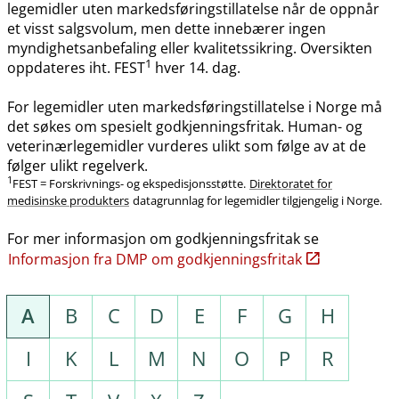
legemidler uten markedsføringstillatelse når de oppnår
et visst salgsvolum, men dette innebærer ingen
myndighetsanbefaling eller kvalitetssikring. Oversikten
1
oppdateres iht. FEST
hver 14. dag.
For legemidler uten markedsføringstillatelse i Norge må
det søkes om spesielt godkjenningsfritak. Human- og
veterinærlegemidler vurderes ulikt som følge av at de
følger ulikt regelverk.
1
FEST = Forskrivnings- og ekspedisjonsstøtte.
Direktoratet for
medisinske produkters
datagrunnlag for legemidler tilgjengelig i Norge.
For mer informasjon om godkjenningsfritak se
Informasjon fra DMP om godkjenningsfritak
A
B
C
D
E
F
G
H
I
K
L
M
N
O
P
R