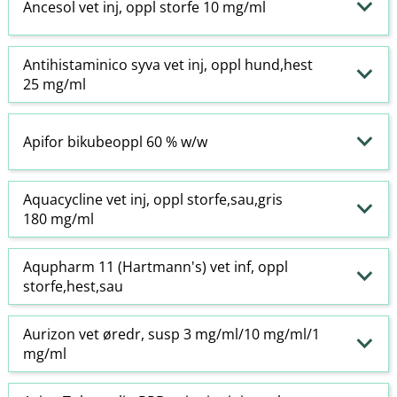
Ancesol vet inj, oppl storfe 10 mg/ml
Antihistaminico syva vet inj, oppl hund,hest
25 mg/ml
Apifor bikubeoppl 60 % w​/​w
Aquacycline vet inj, oppl storfe,sau,gris
180 mg/ml
Aqupharm 11 (Hartmann's) vet inf, oppl
storfe,hest,sau
Aurizon vet øredr, susp 3 mg/ml/10 mg/ml/1
mg/ml