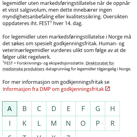
legemidler uten markedsføringstillatelse når de oppnår
et visst salgsvolum, men dette innebærer ingen
myndighetsanbefaling eller kvalitetssikring. Oversikten
1
oppdateres iht. FEST
hver 14. dag.
For legemidler uten markedsføringstillatelse i Norge må
det søkes om spesielt godkjenningsfritak. Human- og
veterinærlegemidler vurderes ulikt som følge av at de
følger ulikt regelverk.
1
FEST = Forskrivnings- og ekspedisjonsstøtte.
Direktoratet for
medisinske produkters
datagrunnlag for legemidler tilgjengelig i Norge.
For mer informasjon om godkjenningsfritak se
Informasjon fra DMP om godkjenningsfritak
A
B
C
D
E
F
G
H
I
K
L
M
N
O
P
R