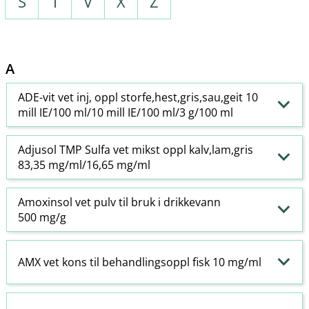
S
T
V
X
Z
A
ADE-vit vet inj, oppl storfe,hest,gris,sau,geit 10
mill IE/100 ml/10 mill IE/100 ml/3 g/100 ml
Adjusol TMP Sulfa vet mikst oppl kalv,lam,gris
83,35 mg/ml/16,65 mg/ml
Amoxinsol vet pulv til bruk i drikkevann
500 mg/g
AMX vet kons til behandlingsoppl fisk 10 mg/ml