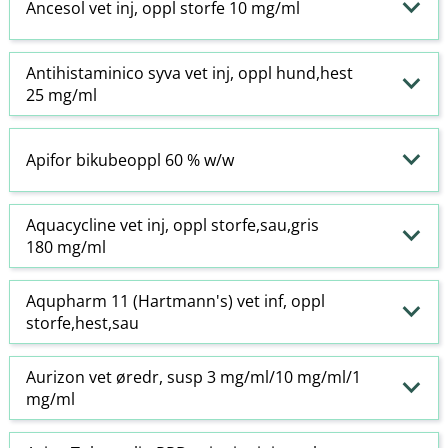
Ancesol vet inj, oppl storfe 10 mg/ml
Antihistaminico syva vet inj, oppl hund,hest
25 mg/ml
Apifor bikubeoppl 60 % w​/​w
Aquacycline vet inj, oppl storfe,sau,gris
180 mg/ml
Aqupharm 11 (Hartmann's) vet inf, oppl
storfe,hest,sau
Aurizon vet øredr, susp 3 mg/ml/10 mg/ml/1
mg/ml