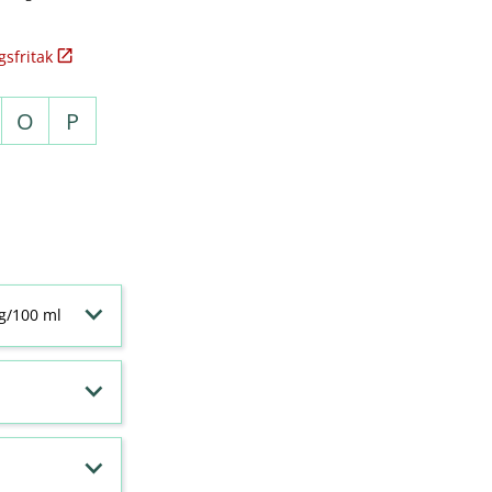
sfritak
O
P
 g/100 ml