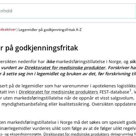
deaktiver
(
)
Legemidler på godkjenningsfritak A-Z
r på godkjenningsfritak
versikten nedenfor har
ikke
markedsføringstillatelse i Norge, og
sik
e vurdert av
Direktoratet for medisinske produkter
. Forskriver ha
r å sette seg inn i legemidlet og bruken av det, før forskrivning til
asert på de legemidler som har varenummer i apotekenes logistikk
1
tatt inn i
Direktoratet for medisinske produkters
FEST-database
.
ler uten markedsføringstillatelse når de oppnår et visst salgsvolum
myndighetsanbefaling eller kvalitetssikring. Oversikten oppdatere
ten markedsføringstillatelse i Norge må det søkes om spesielt godk
nærlegemidler vurderes ulikt som følge av at de følger ulikt regelv
gs- og ekspedisjonsstøtte.
Direktoratet for medisinske produkters
datagrunnlag f