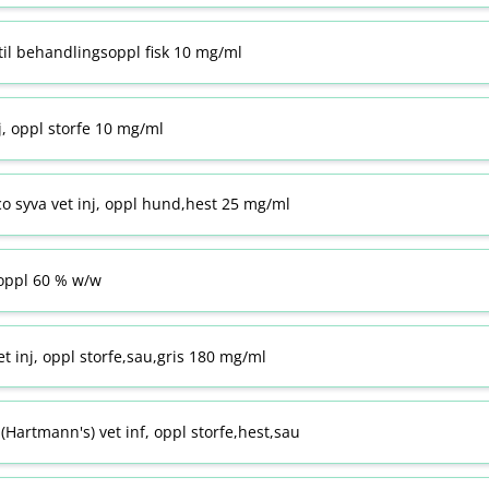
til behandlingsoppl fisk 10 mg/ml
j, oppl storfe 10 mg/ml
co syva vet inj, oppl hund,hest 25 mg/ml
ppl 60 % w​/​w
t inj, oppl storfe,sau,gris 180 mg/ml
Hartmann's) vet inf, oppl storfe,hest,sau