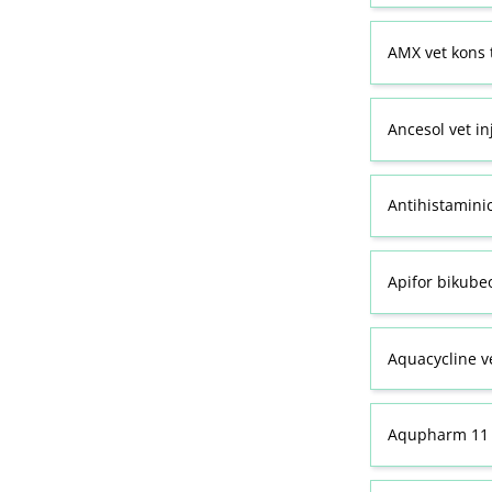
AMX vet kons 
Ancesol vet in
Antihistamini
Apifor bikubeo
Aquacycline ve
Aqupharm 11 (