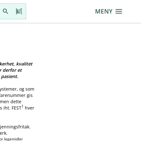
MENY
kerhet, kvalitet
r derfor et
 pasient.
systemer, og som
 Varenummer gis
, men dette
1
s iht. FEST
hver
jenningsfritak.
erk.
or legemidler