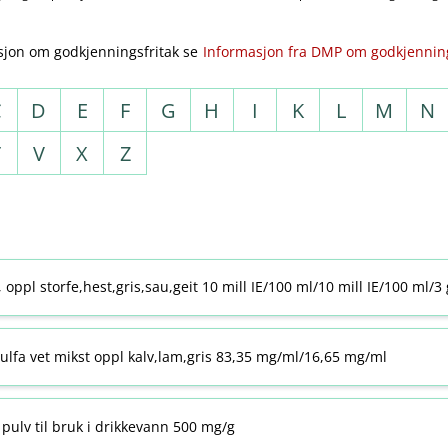
sjon om godkjenningsfritak se
Informasjon fra DMP om godkjenning
C
D
E
F
G
H
I
K
L
M
N
T
V
X
Z
j, oppl storfe,hest,gris,sau,geit 10 mill IE/100 ml/10 mill IE/100 ml/3
ulfa vet mikst oppl kalv,lam,gris 83,35 mg/ml/16,65 mg/ml
pulv til bruk i drikkevann 500 mg/g