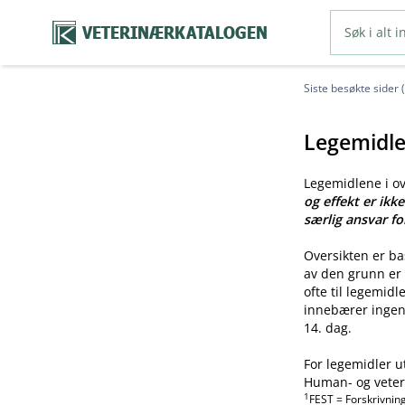
VETERINÆRKATALOGEN
Siste besøkte sider 
Legemidle
Legemidlene i o
og effekt er ikk
særlig ansvar fo
Oversikten er b
av den grunn er 
ofte til legemid
innebærer ingen 
14. dag.
For legemidler u
Human- og veteri
1
FEST = Forskrivnin