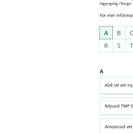
tilgjengelig i Norge.
For mer informa
A
B
R
S
A
ADE-vit vet in
Adjusol TMP S
Amoxinsol vet 