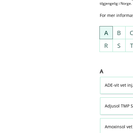
tilgjengelig i Norge.
For mer informa
A
B
R
S
A
ADE-vit vet in
Adjusol TMP S
Amoxinsol vet 