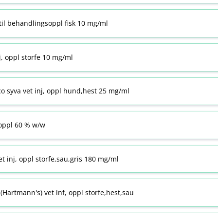
til behandlingsoppl fisk 10 mg/ml
j, oppl storfe 10 mg/ml
co syva vet inj, oppl hund,hest 25 mg/ml
ppl 60 % w​/​w
t inj, oppl storfe,sau,gris 180 mg/ml
Hartmann's) vet inf, oppl storfe,hest,sau