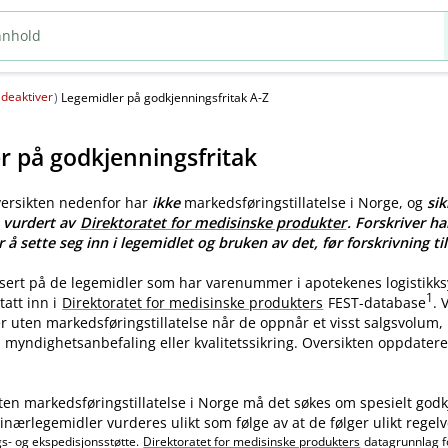
deaktiver
(
)
Legemidler på godkjenningsfritak A-Z
r på godkjenningsfritak
versikten nedenfor har
ikke
markedsføringstillatelse i Norge, og
sik
e vurdert av
Direktoratet for medisinske produkter
. Forskriver ha
r å sette seg inn i legemidlet og bruken av det, før forskrivning til
asert på de legemidler som har varenummer i apotekenes logistikk
1
tatt inn i
Direktoratet for medisinske produkters
FEST-database
.
ler uten markedsføringstillatelse når de oppnår et visst salgsvolum
myndighetsanbefaling eller kvalitetssikring. Oversikten oppdatere
ten markedsføringstillatelse i Norge må det søkes om spesielt godk
nærlegemidler vurderes ulikt som følge av at de følger ulikt regelv
gs- og ekspedisjonsstøtte.
Direktoratet for medisinske produkters
datagrunnlag f