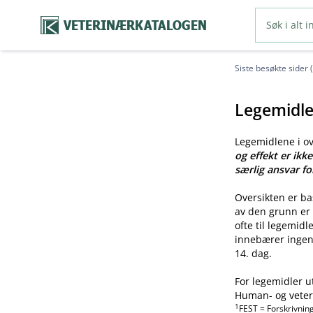
VETERINÆRKATALOGEN
Siste besøkte sider 
Legemidle
Legemidlene i o
og effekt er ikk
særlig ansvar fo
Oversikten er b
av den grunn er 
ofte til legemid
innebærer ingen 
14. dag.
For legemidler u
Human- og veteri
1
FEST = Forskrivnin