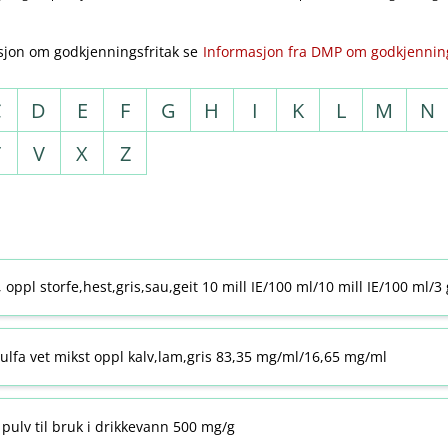
sjon om godkjenningsfritak se
Informasjon fra DMP om godkjenning
C
D
E
F
G
H
I
K
L
M
N
T
V
X
Z
j, oppl storfe,hest,gris,sau,geit 10 mill IE/100 ml/10 mill IE/100 ml/3
ulfa vet mikst oppl kalv,lam,gris 83,35 mg/ml/16,65 mg/ml
pulv til bruk i drikkevann 500 mg/g