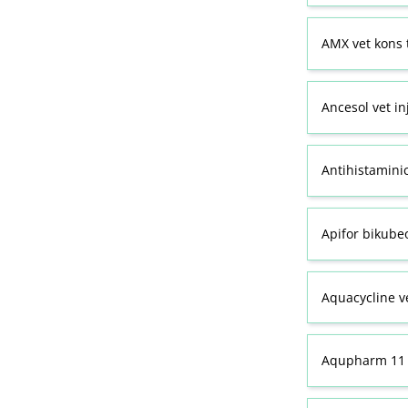
AMX vet kons 
Ancesol vet in
Antihistamini
Apifor bikubeo
Aquacycline ve
Aqupharm 11 (