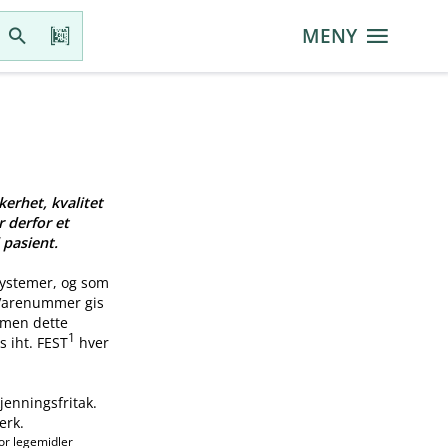
MENY
kerhet, kvalitet
r derfor et
 pasient.
systemer, og som
 Varenummer gis
, men dette
1
s iht. FEST
hver
jenningsfritak.
erk.
or legemidler