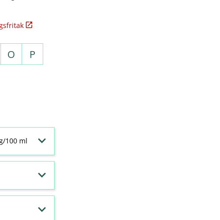
sfritak
O
P
 g/100 ml