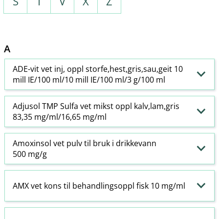
S
T
V
X
Z
A
ADE-vit vet inj, oppl storfe,hest,gris,sau,geit 10
mill IE/100 ml/10 mill IE/100 ml/3 g/100 ml
Adjusol TMP Sulfa vet mikst oppl kalv,lam,gris
83,35 mg/ml/16,65 mg/ml
Amoxinsol vet pulv til bruk i drikkevann
500 mg/g
AMX vet kons til behandlingsoppl fisk 10 mg/ml