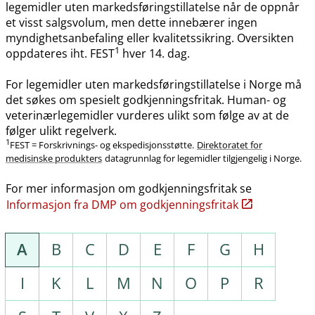
legemidler uten markedsføringstillatelse når de oppnår
et visst salgsvolum, men dette innebærer ingen
myndighetsanbefaling eller kvalitetssikring. Oversikten
1
oppdateres iht. FEST
hver 14. dag.
For legemidler uten markedsføringstillatelse i Norge må
det søkes om spesielt godkjenningsfritak. Human- og
veterinærlegemidler vurderes ulikt som følge av at de
følger ulikt regelverk.
1
FEST = Forskrivnings- og ekspedisjonsstøtte.
Direktoratet for
medisinske produkters
datagrunnlag for legemidler tilgjengelig i Norge.
For mer informasjon om godkjenningsfritak se
Informasjon fra DMP om godkjenningsfritak
A
B
C
D
E
F
G
H
I
K
L
M
N
O
P
R