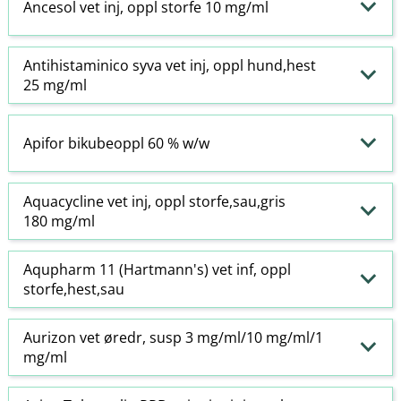
Ancesol vet inj, oppl storfe 10 mg/ml
Antihistaminico syva vet inj, oppl hund,hest
25 mg/ml
Apifor bikubeoppl 60 % w​/​w
Aquacycline vet inj, oppl storfe,sau,gris
180 mg/ml
Aqupharm 11 (Hartmann's) vet inf, oppl
storfe,hest,sau
Aurizon vet øredr, susp 3 mg/ml/10 mg/ml/1
mg/ml