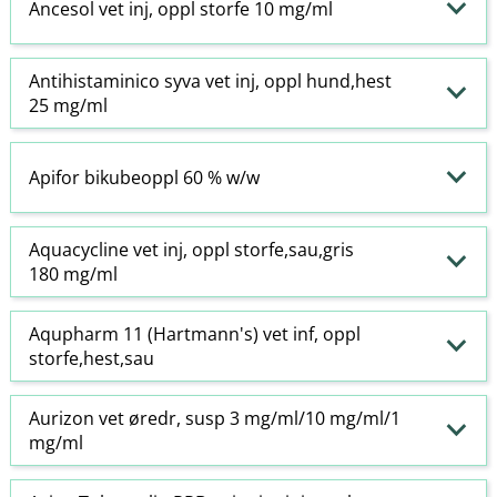
Ancesol vet inj, oppl storfe 10 mg/ml
Antihistaminico syva vet inj, oppl hund,hest
25 mg/ml
Apifor bikubeoppl 60 % w​/​w
Aquacycline vet inj, oppl storfe,sau,gris
180 mg/ml
Aqupharm 11 (Hartmann's) vet inf, oppl
storfe,hest,sau
Aurizon vet øredr, susp 3 mg/ml/10 mg/ml/1
mg/ml