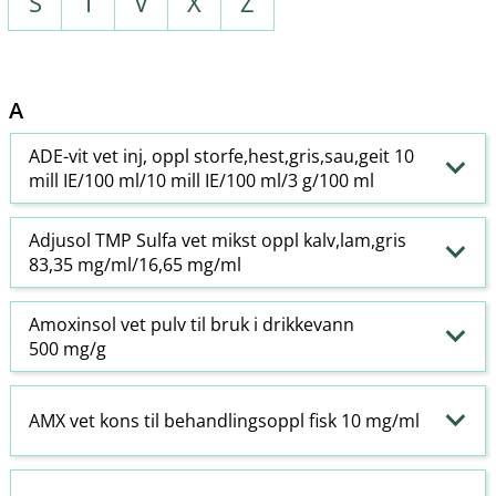
S
T
V
X
Z
A
ADE-vit vet inj, oppl storfe,hest,gris,sau,geit 10
mill IE/100 ml/10 mill IE/100 ml/3 g/100 ml
Adjusol TMP Sulfa vet mikst oppl kalv,lam,gris
83,35 mg/ml/16,65 mg/ml
Amoxinsol vet pulv til bruk i drikkevann
500 mg/g
AMX vet kons til behandlingsoppl fisk 10 mg/ml