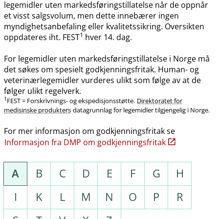
legemidler uten markedsføringstillatelse når de oppnår
et visst salgsvolum, men dette innebærer ingen
myndighetsanbefaling eller kvalitetssikring. Oversikten
1
oppdateres iht. FEST
hver 14. dag.
For legemidler uten markedsføringstillatelse i Norge må
det søkes om spesielt godkjenningsfritak. Human- og
veterinærlegemidler vurderes ulikt som følge av at de
følger ulikt regelverk.
1
FEST = Forskrivnings- og ekspedisjonsstøtte.
Direktoratet for
medisinske produkters
datagrunnlag for legemidler tilgjengelig i Norge.
For mer informasjon om godkjenningsfritak se
Informasjon fra DMP om godkjenningsfritak
A
B
C
D
E
F
G
H
I
K
L
M
N
O
P
R