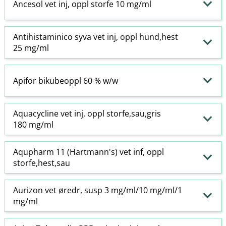
Ancesol vet inj, oppl storfe 10 mg/ml
Antihistaminico syva vet inj, oppl hund,hest
25 mg/ml
Apifor bikubeoppl 60 % w​/​w
Aquacycline vet inj, oppl storfe,sau,gris
180 mg/ml
Aqupharm 11 (Hartmann's) vet inf, oppl
storfe,hest,sau
Aurizon vet øredr, susp 3 mg/ml/10 mg/ml/1
mg/ml