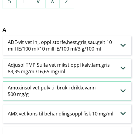
S
T
V
X
Z
A
ADE-vit vet inj, oppl storfe,hest,gris,sau,geit 10
mill IE/100 ml/10 mill IE/100 ml/3 g/100 ml
Adjusol TMP Sulfa vet mikst oppl kalv,lam,gris
83,35 mg/ml/16,65 mg/ml
Amoxinsol vet pulv til bruk i drikkevann
500 mg/g
AMX vet kons til behandlingsoppl fisk 10 mg/ml