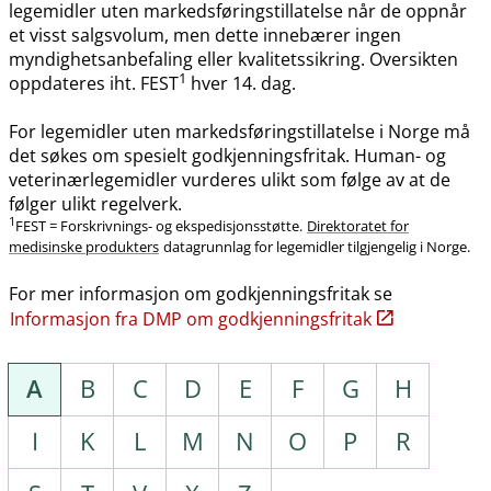
legemidler uten markedsføringstillatelse når de oppnår
et visst salgsvolum, men dette innebærer ingen
myndighetsanbefaling eller kvalitetssikring. Oversikten
1
oppdateres iht. FEST
hver 14. dag.
For legemidler uten markedsføringstillatelse i Norge må
det søkes om spesielt godkjenningsfritak. Human- og
veterinærlegemidler vurderes ulikt som følge av at de
følger ulikt regelverk.
1
FEST = Forskrivnings- og ekspedisjonsstøtte.
Direktoratet for
medisinske produkters
datagrunnlag for legemidler tilgjengelig i Norge.
For mer informasjon om godkjenningsfritak se
Informasjon fra DMP om godkjenningsfritak
A
B
C
D
E
F
G
H
I
K
L
M
N
O
P
R