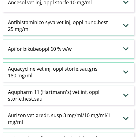
Ancesol vet inj, oppl storfe 10 mg/ml
Antihistaminico syva vet inj, oppl hund,hest
25 mg/ml
Apifor bikubeoppl 60 % w​/​w
Aquacycline vet inj, oppl storfe,sau,gris
180 mg/ml
Aqupharm 11 (Hartmann's) vet inf, oppl
storfe,hest,sau
Aurizon vet øredr, susp 3 mg/ml/10 mg/ml/1
mg/ml