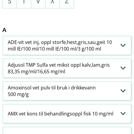
S
T
V
X
Z
A
ADE-vit vet inj, oppl storfe,hest,gris,sau,geit 10
mill IE/100 ml/10 mill IE/100 ml/3 g/100 ml
Adjusol TMP Sulfa vet mikst oppl kalv,lam,gris
83,35 mg/ml/16,65 mg/ml
Amoxinsol vet pulv til bruk i drikkevann
500 mg/g
AMX vet kons til behandlingsoppl fisk 10 mg/ml