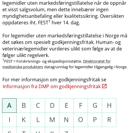
legemidler uten markedsføringstillatelse når de oppnår
et visst salgsvolum, men dette innebærer ingen
myndighetsanbefaling eller kvalitetssikring. Oversikten
1
oppdateres iht. FEST
hver 14. dag.
For legemidler uten markedsføringstillatelse i Norge må
det søkes om spesielt godkjenningsfritak. Human- og
veterinærlegemidler vurderes ulikt som følge av at de
følger ulikt regelverk.
1
FEST = Forskrivnings- og ekspedisjonsstøtte.
Direktoratet for
medisinske produkters
datagrunnlag for legemidler tilgjengelig i Norge.
For mer informasjon om godkjenningsfritak se
Informasjon fra DMP om godkjenningsfritak
A
B
C
D
E
F
G
H
I
K
L
M
N
O
P
R