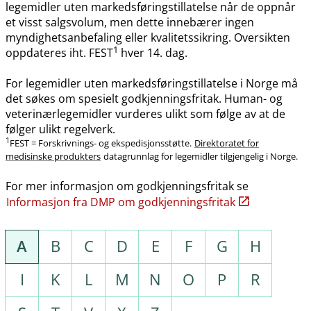
legemidler uten markedsføringstillatelse når de oppnår
et visst salgsvolum, men dette innebærer ingen
myndighetsanbefaling eller kvalitetssikring. Oversikten
1
oppdateres iht. FEST
hver 14. dag.
For legemidler uten markedsføringstillatelse i Norge må
det søkes om spesielt godkjenningsfritak. Human- og
veterinærlegemidler vurderes ulikt som følge av at de
følger ulikt regelverk.
1
FEST = Forskrivnings- og ekspedisjonsstøtte.
Direktoratet for
medisinske produkters
datagrunnlag for legemidler tilgjengelig i Norge.
For mer informasjon om godkjenningsfritak se
Informasjon fra DMP om godkjenningsfritak
A
B
C
D
E
F
G
H
I
K
L
M
N
O
P
R