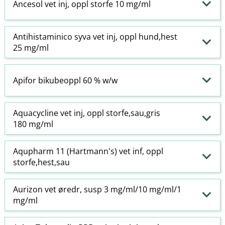
Ancesol vet inj, oppl storfe 10 mg/ml
Antihistaminico syva vet inj, oppl hund,hest
25 mg/ml
Apifor bikubeoppl 60 % w​/​w
Aquacycline vet inj, oppl storfe,sau,gris
180 mg/ml
Aqupharm 11 (Hartmann's) vet inf, oppl
storfe,hest,sau
Aurizon vet øredr, susp 3 mg/ml/10 mg/ml/1
mg/ml