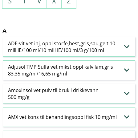
S
T
V
X
Z
A
ADE-vit vet inj, oppl storfe,hest,gris,sau,geit 10
mill IE/100 ml/10 mill IE/100 ml/3 g/100 ml
Adjusol TMP Sulfa vet mikst oppl kalv,lam,gris
83,35 mg/ml/16,65 mg/ml
Amoxinsol vet pulv til bruk i drikkevann
500 mg/g
AMX vet kons til behandlingsoppl fisk 10 mg/ml