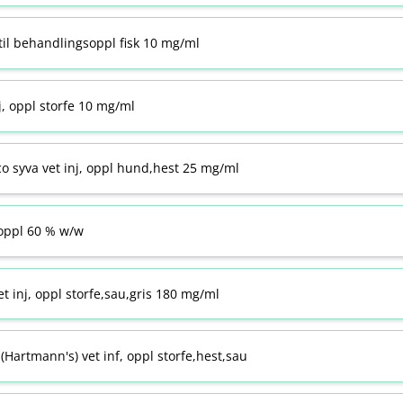
til behandlingsoppl fisk 10 mg/ml
j, oppl storfe 10 mg/ml
co syva vet inj, oppl hund,hest 25 mg/ml
ppl 60 % w​/​w
t inj, oppl storfe,sau,gris 180 mg/ml
Hartmann's) vet inf, oppl storfe,hest,sau