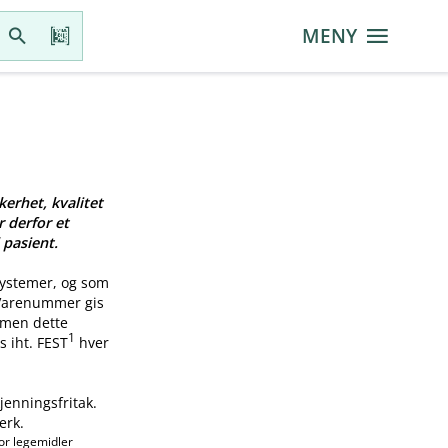
MENY
kerhet, kvalitet
r derfor et
 pasient.
systemer, og som
 Varenummer gis
, men dette
1
s iht. FEST
hver
jenningsfritak.
erk.
or legemidler