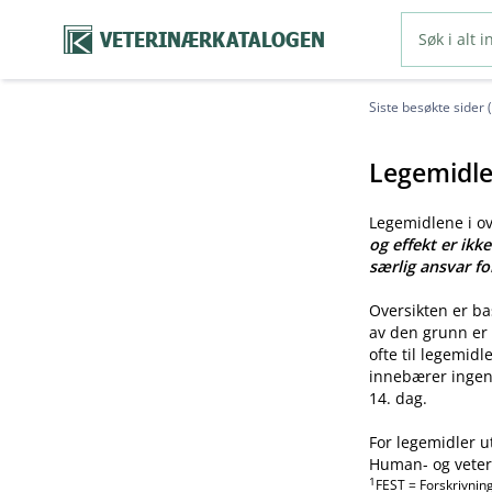
VETERINÆRKATALOGEN
Siste besøkte sider 
Legemidle
Legemidlene i o
og effekt er ikk
særlig ansvar fo
Oversikten er b
av den grunn er 
ofte til legemid
innebærer ingen 
14. dag.
For legemidler u
Human- og veteri
1
FEST = Forskrivnin