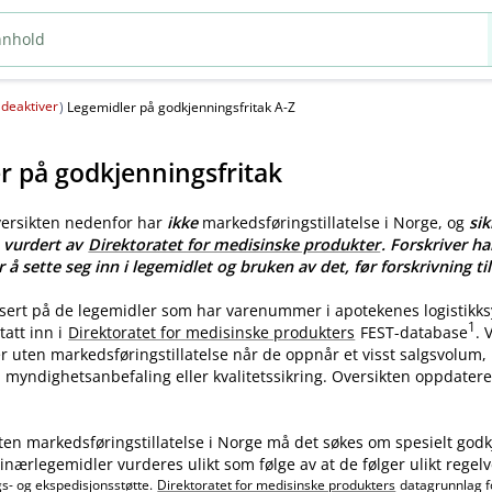
deaktiver
(
)
Legemidler på godkjenningsfritak A-Z
r på godkjenningsfritak
versikten nedenfor har
ikke
markedsføringstillatelse i Norge, og
sik
e vurdert av
Direktoratet for medisinske produkter
. Forskriver ha
r å sette seg inn i legemidlet og bruken av det, før forskrivning til
asert på de legemidler som har varenummer i apotekenes logistikk
1
tatt inn i
Direktoratet for medisinske produkters
FEST-database
.
ler uten markedsføringstillatelse når de oppnår et visst salgsvolum
myndighetsanbefaling eller kvalitetssikring. Oversikten oppdatere
ten markedsføringstillatelse i Norge må det søkes om spesielt godk
nærlegemidler vurderes ulikt som følge av at de følger ulikt regelv
gs- og ekspedisjonsstøtte.
Direktoratet for medisinske produkters
datagrunnlag f