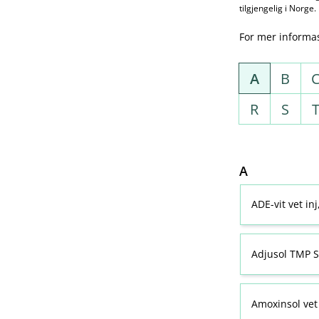
tilgjengelig i Norge.
For mer informa
A
B
R
S
A
ADE-vit vet in
Adjusol TMP S
Amoxinsol vet 