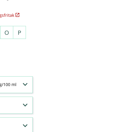
sfritak
O
P
 g/100 ml