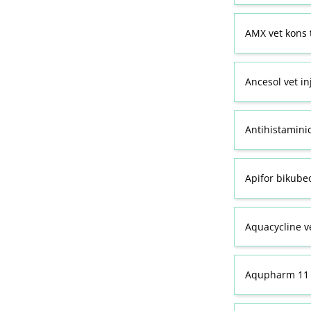
AMX vet kons 
Ancesol vet in
Antihistamini
Apifor bikubeo
Aquacycline ve
Aqupharm 11 (