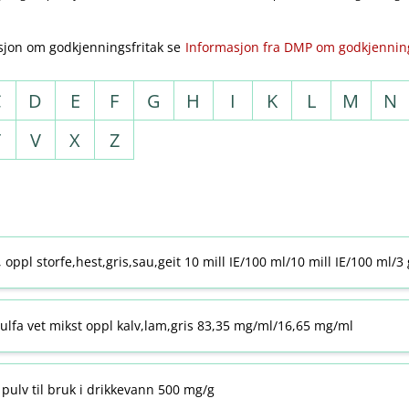
sjon om godkjenningsfritak se
Informasjon fra DMP om godkjenning
C
D
E
F
G
H
I
K
L
M
N
T
V
X
Z
j, oppl storfe,hest,gris,sau,geit 10 mill IE/100 ml/10 mill IE/100 ml/3
ulfa vet mikst oppl kalv,lam,gris 83,35 mg/ml/16,65 mg/ml
pulv til bruk i drikkevann 500 mg/g