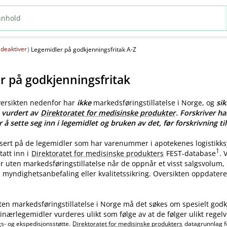
deaktiver
(
)
Legemidler på godkjenningsfritak A-Z
r på godkjenningsfritak
versikten nedenfor har
ikke
markedsføringstillatelse i Norge, og
sik
e vurdert av
Direktoratet for medisinske produkter
. Forskriver ha
r å sette seg inn i legemidlet og bruken av det, før forskrivning til
asert på de legemidler som har varenummer i apotekenes logistikk
1
tatt inn i
Direktoratet for medisinske produkters
FEST-database
.
ler uten markedsføringstillatelse når de oppnår et visst salgsvolum
myndighetsanbefaling eller kvalitetssikring. Oversikten oppdatere
ten markedsføringstillatelse i Norge må det søkes om spesielt godk
nærlegemidler vurderes ulikt som følge av at de følger ulikt regelv
gs- og ekspedisjonsstøtte.
Direktoratet for medisinske produkters
datagrunnlag f