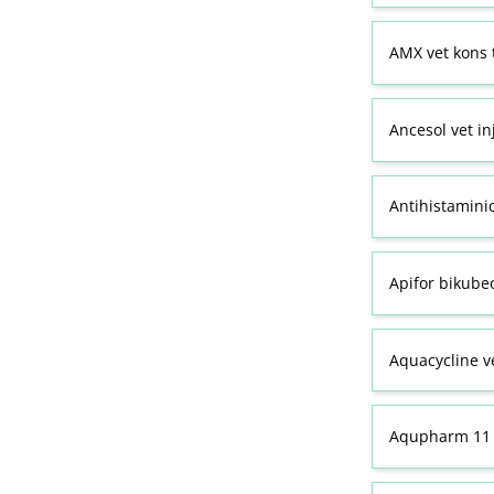
AMX vet kons 
Ancesol vet in
Antihistamini
Apifor bikubeo
Aquacycline ve
Aqupharm 11 (