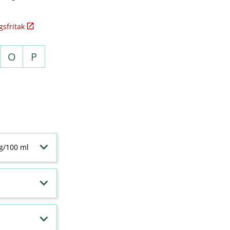
sfritak
O
P
 g/100 ml