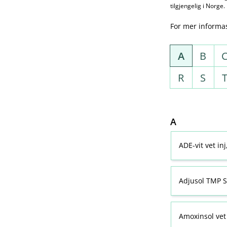
tilgjengelig i Norge.
For mer informa
A
B
R
S
A
ADE-vit vet in
Adjusol TMP S
Amoxinsol vet 