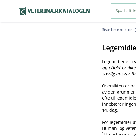
VETERINÆRKATALOGEN
Siste besøkte sider 
Legemidle
Legemidlene i o
og effekt er ikk
særlig ansvar fo
Oversikten er b
av den grunn er 
ofte til legemid
innebærer ingen 
14. dag.
For legemidler u
Human- og veteri
1
FEST = Forskrivnin