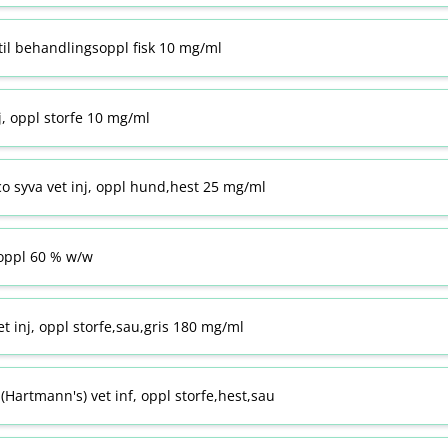
til behandlingsoppl fisk 10 mg/ml
j, oppl storfe 10 mg/ml
co syva vet inj, oppl hund,hest 25 mg/ml
ppl 60 % w​/​w
t inj, oppl storfe,sau,gris 180 mg/ml
Hartmann's) vet inf, oppl storfe,hest,sau