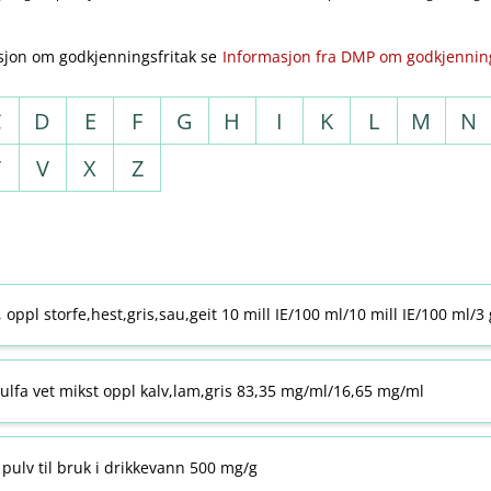
sjon om godkjenningsfritak se
Informasjon fra DMP om godkjenning
C
D
E
F
G
H
I
K
L
M
N
T
V
X
Z
j, oppl storfe,hest,gris,sau,geit 10 mill IE/100 ml/10 mill IE/100 ml/3
ulfa vet mikst oppl kalv,lam,gris 83,35 mg/ml/16,65 mg/ml
pulv til bruk i drikkevann 500 mg/g