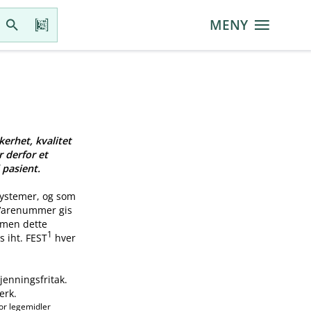
MENY
kerhet, kvalitet
r derfor et
 pasient.
systemer, og som
 Varenummer gis
, men dette
1
s iht. FEST
hver
jenningsfritak.
erk.
or legemidler