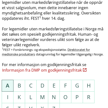
legemidler uten markedsføringstillatelse når de oppnår
et visst salgsvolum, men dette innebærer ingen
myndighetsanbefaling eller kvalitetssikring. Oversikten
1
oppdateres iht. FEST
hver 14. dag.
For legemidler uten markedsføringstillatelse i Norge må
det søkes om spesielt godkjenningsfritak. Human- og
veterinærlegemidler vurderes ulikt som følge av at de
følger ulikt regelverk.
1
FEST = Forskrivnings- og ekspedisjonsstøtte.
Direktoratet for
medisinske produkters
datagrunnlag for legemidler tilgjengelig i Norge.
For mer informasjon om godkjenningsfritak se
Informasjon fra DMP om godkjenningsfritak
A
B
C
D
E
F
G
H
I
K
L
M
N
O
P
R