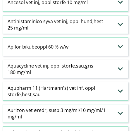
Ancesol vet inj, oppl storfe 10 mg/ml
Antihistaminico syva vet inj, oppl hund,hest
25 mg/ml
Apifor bikubeoppl 60 % w​/​w
Aquacycline vet inj, oppl storfe,sau,gris
180 mg/ml
Aqupharm 11 (Hartmann's) vet inf, oppl
storfe,hest,sau
Aurizon vet øredr, susp 3 mg/ml/10 mg/ml/1
mg/ml