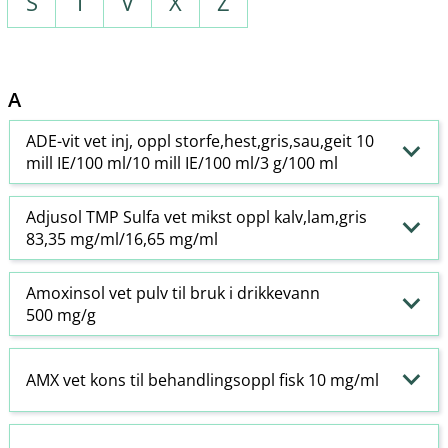
S
T
V
X
Z
A
ADE-vit vet inj, oppl storfe,hest,gris,sau,geit 10
mill IE/100 ml/10 mill IE/100 ml/3 g/100 ml
Adjusol TMP Sulfa vet mikst oppl kalv,lam,gris
83,35 mg/ml/16,65 mg/ml
Amoxinsol vet pulv til bruk i drikkevann
500 mg/g
AMX vet kons til behandlingsoppl fisk 10 mg/ml