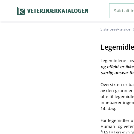
VETERINÆRKATALOGEN
Siste besøkte sider 
Legemidle
Legemidlene i o
og effekt er ikk
særlig ansvar fo
Oversikten er b
av den grunn er 
ofte til legemid
innebærer ingen 
14. dag.
For legemidler u
Human- og veteri
1
FEST = Forskrivnin