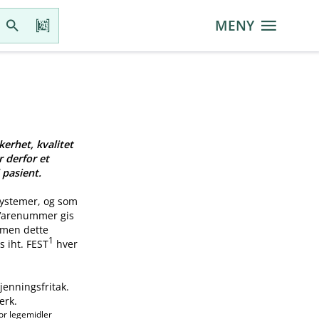
MENY
kerhet, kvalitet
r derfor et
 pasient.
systemer, og som
 Varenummer gis
, men dette
1
s iht. FEST
hver
jenningsfritak.
erk.
or legemidler