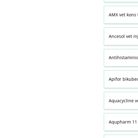
AMX vet kons 
Ancesol vet in
Antihistamini
Apifor bikubeo
Aquacycline ve
Aqupharm 11 (