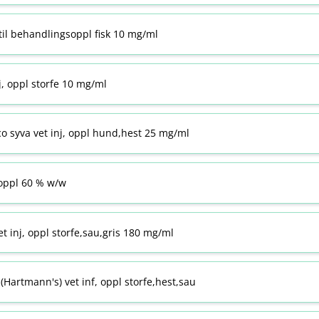
til behandlingsoppl fisk 10 mg/ml
j, oppl storfe 10 mg/ml
co syva vet inj, oppl hund,hest 25 mg/ml
ppl 60 % w​/​w
t inj, oppl storfe,sau,gris 180 mg/ml
Hartmann's) vet inf, oppl storfe,hest,sau