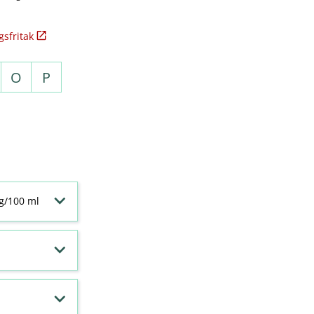
sfritak
O
P
 g/100 ml