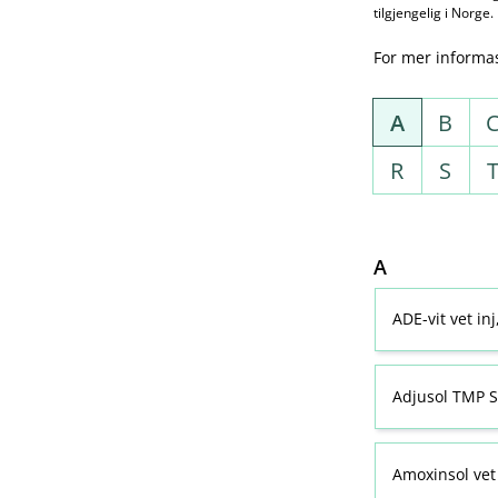
tilgjengelig i Norge.
For mer informa
A
B
R
S
A
ADE-vit vet in
Adjusol TMP S
Amoxinsol vet 