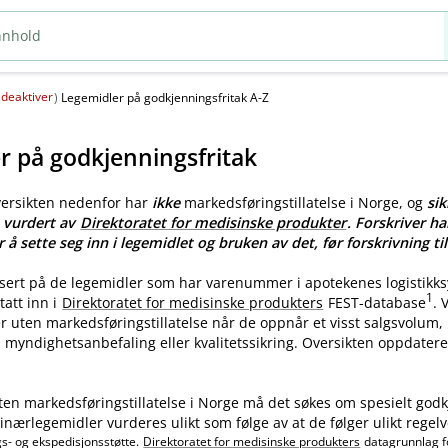
deaktiver
(
)
Legemidler på godkjenningsfritak A-Z
r på godkjenningsfritak
versikten nedenfor har
ikke
markedsføringstillatelse i Norge, og
sik
e vurdert av
Direktoratet for medisinske produkter
. Forskriver ha
r å sette seg inn i legemidlet og bruken av det, før forskrivning til
asert på de legemidler som har varenummer i apotekenes logistikk
1
tatt inn i
Direktoratet for medisinske produkters
FEST-database
.
ler uten markedsføringstillatelse når de oppnår et visst salgsvolum
myndighetsanbefaling eller kvalitetssikring. Oversikten oppdatere
ten markedsføringstillatelse i Norge må det søkes om spesielt godk
nærlegemidler vurderes ulikt som følge av at de følger ulikt regelv
gs- og ekspedisjonsstøtte.
Direktoratet for medisinske produkters
datagrunnlag f