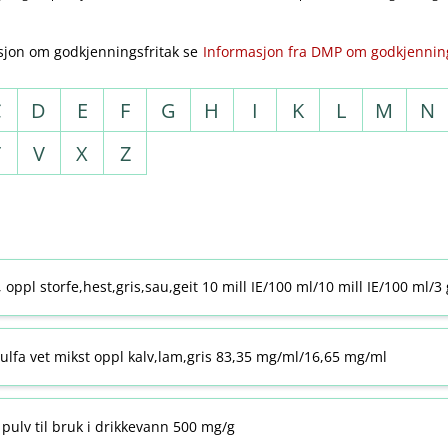
sjon om godkjenningsfritak se
Informasjon fra DMP om godkjenning
C
D
E
F
G
H
I
K
L
M
N
T
V
X
Z
j, oppl storfe,hest,gris,sau,geit 10 mill IE/100 ml/10 mill IE/100 ml/3
ulfa vet mikst oppl kalv,lam,gris 83,35 mg/ml/16,65 mg/ml
pulv til bruk i drikkevann 500 mg/g