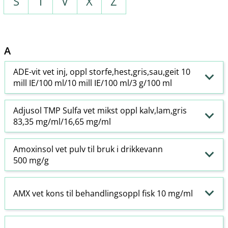
S
T
V
X
Z
A
ADE-vit vet inj, oppl storfe,hest,gris,sau,geit 10
mill IE/100 ml/10 mill IE/100 ml/3 g/100 ml
Adjusol TMP Sulfa vet mikst oppl kalv,lam,gris
83,35 mg/ml/16,65 mg/ml
Amoxinsol vet pulv til bruk i drikkevann
500 mg/g
AMX vet kons til behandlingsoppl fisk 10 mg/ml