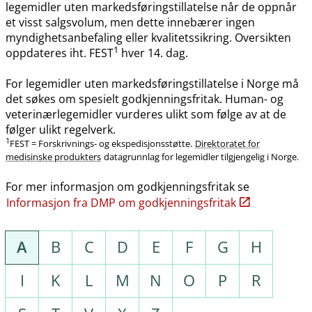
legemidler uten markedsføringstillatelse når de oppnår
et visst salgsvolum, men dette innebærer ingen
myndighetsanbefaling eller kvalitetssikring. Oversikten
1
oppdateres iht. FEST
hver 14. dag.
For legemidler uten markedsføringstillatelse i Norge må
det søkes om spesielt godkjenningsfritak. Human- og
veterinærlegemidler vurderes ulikt som følge av at de
følger ulikt regelverk.
1
FEST = Forskrivnings- og ekspedisjonsstøtte.
Direktoratet for
medisinske produkters
datagrunnlag for legemidler tilgjengelig i Norge.
For mer informasjon om godkjenningsfritak se
Informasjon fra DMP om godkjenningsfritak
A
B
C
D
E
F
G
H
I
K
L
M
N
O
P
R