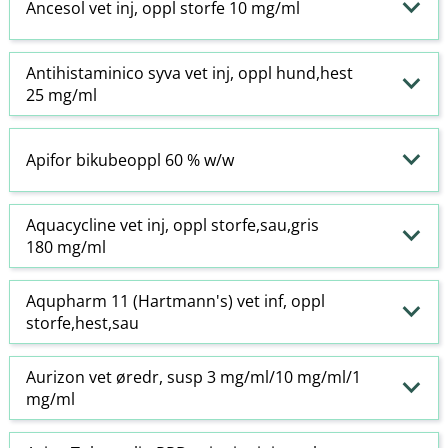
Ancesol vet inj, oppl storfe 10 mg/ml
Antihistaminico syva vet inj, oppl hund,hest
25 mg/ml
Apifor bikubeoppl 60 % w​/​w
Aquacycline vet inj, oppl storfe,sau,gris
180 mg/ml
Aqupharm 11 (Hartmann's) vet inf, oppl
storfe,hest,sau
Aurizon vet øredr, susp 3 mg/ml/10 mg/ml/1
mg/ml